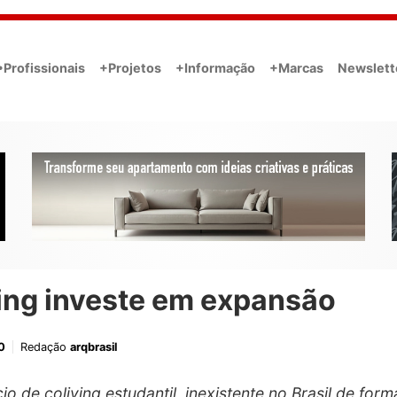
•Profissionais
+Projetos
+Informação
+Marcas
Newslett
ing investe em expansão
0
Redação
arqbrasil
cio de
coliving estudantil
, inexistente no Brasil de form