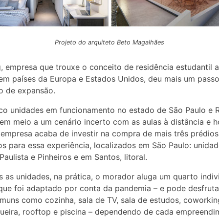
Projeto do arquiteto Beto Magalhães
g, empresa que trouxe o conceito de residência estudantil ao
em países da Europa e Estados Unidos, deu mais um passo
o de expansão.
co unidades em funcionamento no estado de São Paulo e R
 em meio a um cenário incerto com as aulas à distância e 
a empresa acaba de investir na compra de mais três prédios
os para essa experiência, localizados em São Paulo: unida
Paulista e Pinheiros e em Santos, litoral.
 as unidades, na prática, o morador aluga um quarto indiv
ue foi adaptado por conta da pandemia – e pode desfruta
muns como cozinha, sala de TV, sala de estudos, coworkin
ueira, rooftop e piscina – dependendo de cada empreendi