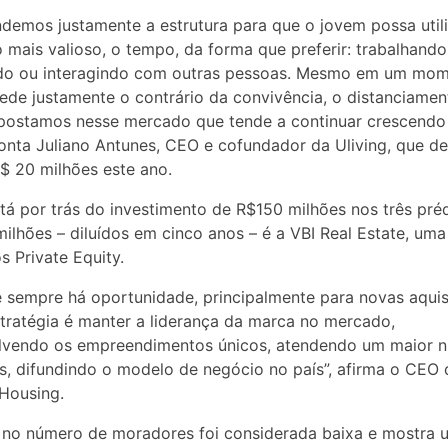
demos justamente a estrutura para que o jovem possa utili
o mais valioso, o tempo, da forma que preferir: trabalhando
do ou interagindo com outras pessoas. Mesmo em um mo
ede justamente o contrário da convivência, o distanciamen
apostamos nesse mercado que tende a continuar crescendo
 conta Juliano Antunes, CEO e cofundador da Uliving, que d
R$ 20 milhões este ano.
á por trás do investimento de R$150 milhões nos três pré
ilhões – diluídos em cinco anos – é a VBI Real Estate, uma
s Private Equity.
e sempre há oportunidade, principalmente para novas aquis
tratégia é manter a liderança da marca no mercado,
lvendo os empreendimentos únicos, atendendo um maior 
s, difundindo o modelo de negócio no país”, afirma o CEO 
Housing.
no número de moradores foi considerada baixa e mostra 