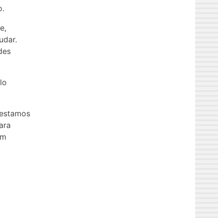
o.
e,
udar.
des
lo
 estamos
ara
em