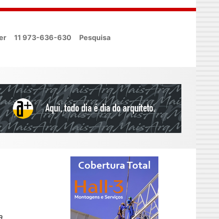
er
11 973-636-630
Pesquisa
a