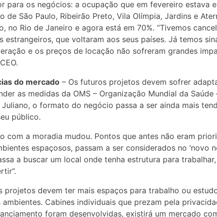
r para os negócios: a ocupação que em fevereiro estava
o de São Paulo, Ribeirão Preto, Vila Olímpia, Jardins e Ate
, no Rio de Janeiro e agora está em 70%. “Tivemos cance
s estrangeiros, que voltaram aos seus países. Já temos sin
eração e os preços de locação não sofreram grandes impa
 CEO.
ias do mercado
– Os futuros projetos devem sofrer adapt
nder as medidas da OMS – Organização Mundial da Saúde 
Juliano, o formato do negócio passa a ser ainda mais ten
seu público.
ão com a moradia mudou. Pontos que antes não eram priori
ientes espaçosos, passam a ser considerados no ‘novo no
ssa a buscar um local onde tenha estrutura para trabalhar,
tir”.
 projetos devem ter mais espaços para trabalho ou estud
 ambientes. Cabines individuais que prezam pela privacida
tanciamento foram desenvolvidas, existirá um mercado co