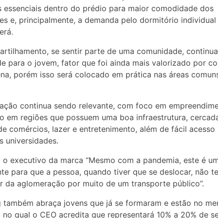
 essenciais dentro do prédio para maior comodidade dos
s e, principalmente, a demanda pelo dormitório individual
erá.
rtilhamento, se sentir parte de uma comunidade, continua
de para o jovem, fator que foi ainda mais valorizado por c
na, porém isso será colocado em prática nas áreas comuns
zação continua sendo relevante, com foco em empreendim
o em regiões que possuem uma boa infraestrutura, cercad
e comércios, lazer e entretenimento, além de fácil acesso
is universidades.
 o executivo da marca “Mesmo com a pandemia, este é u
te para que a pessoa, quando tiver que se deslocar, não t
 da aglomeração por muito de um transporte público”.
g também abraça jovens que já se formaram e estão no me
, no qual o CEO acredita que representará 10% a 20% de s