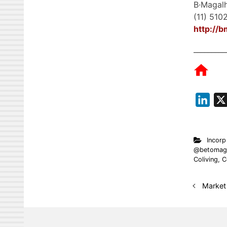
B·Magalh
(11) 510
http://
_________
L
i
n
Incorp
k
@betomaga
e
Coliving
,
C
d
I
Market
n