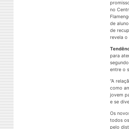
promisso
no Centr
Flamengo
de aluno
de recup
revela o
Tendênc
para ate
segundo 
entre o 
“A relaç
como amb
jovem pa
e se diver
Os novos
todos os
pelo dis