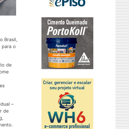
 Brasil,
 para o
io de
home
des
idual –
r de
g,
mento.