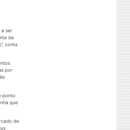
 a ser
onta da
”, conta
entos
as por
 às
m ponto
enha que
rcado de
eus