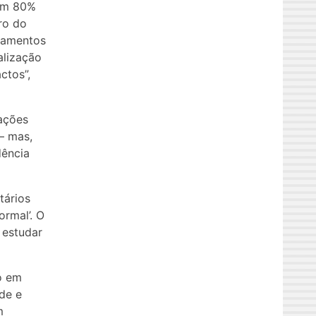
 em 80%
rro do
lamentos
alização
ctos”,
ações
– mas,
dência
tários
rmal’. O
 estudar
o em
de e
m