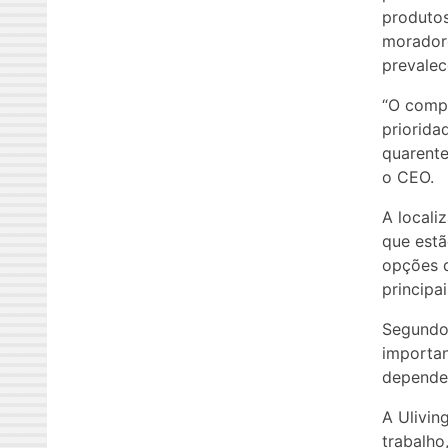
produtos
moradore
prevalec
“O compa
priorida
quarente
o CEO.
A locali
que estã
opções d
principa
Segundo
importan
depender
A Ulivin
trabalho