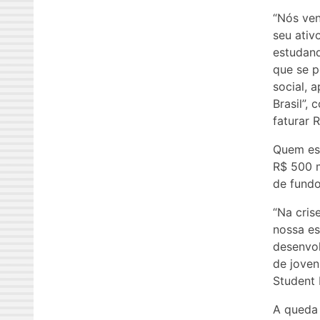
“Nós ven
seu ativ
estudan
que se p
social, 
Brasil”,
faturar 
Quem est
R$ 500 m
de fundo
“Na cris
nossa es
desenvo
de joven
Student 
A queda 