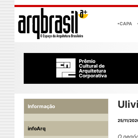
Skip to main content
•CAPA
Uliv
Informação
25/11/202
infoArq
O negó