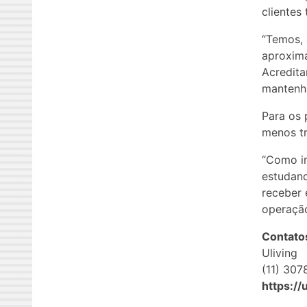
clientes
“Temos, 
aproxima
Acredita
mantenha
Para os 
menos tr
“Como in
estudand
receber 
operação
Contato
Uliving
(11) 30
https://