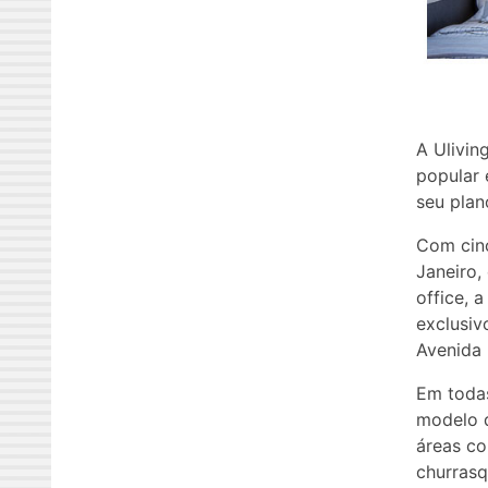
A Ulivin
popular 
seu plan
Com cin
Janeiro,
office, 
exclusiv
Avenida 
Em todas
modelo q
áreas co
churrasq