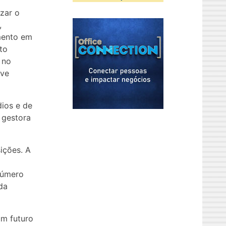
zar o
,
mento em
to
 no
eve
dios e de
 gestora
ições. A
número
da
um futuro