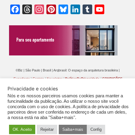
Facebook
Threads
Instagram
Pinterest
Bluesky
LinkedIn
Tumblr
YouTu
Chann
©Biz | São Paulo | Brasil | Arqbrasil: O espaço da arquitetura brasileira |
Expediente
|
Contato
|
Newsletter
/
PolíticaDePrivacidade
/
CONDIÇÕES
GERAIS DE PUBLICAÇÃO (CGP
)
Privacidade e cookies
Nós e os nossos parceiros usamos cookies para manter a
funcinalidade da publicação. Ao utilizar o nosso site você
concorda com o uso de cookies. A política de privacidade dos
parceiros deve ser conferida no endereço de cada um deles,
a nossa está na aba "Saiba+mais".
OK. Aceito
Rejeitar
Saiba+mais
Config