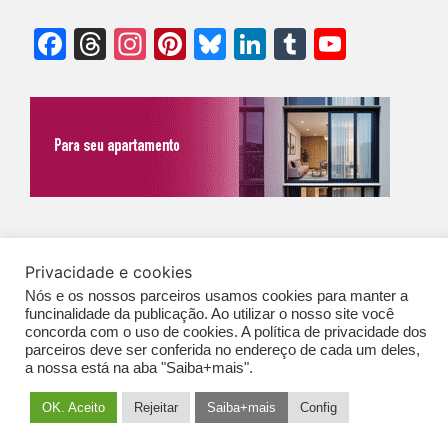
Facebook
Threads
Instagram
Pinterest
Bluesky
LinkedIn
Tumblr
YouTu
Chann
©Biz | São Paulo | Brasil | Arqbrasil: O espaço da arquitetura brasileira |
Privacidade e cookies
Expediente
|
Contato
|
Newsletter
/
PolíticaDePrivacidade
/
CONDIÇÕES
Nós e os nossos parceiros usamos cookies para manter a
GERAIS DE PUBLICAÇÃO (CGP
)
funcinalidade da publicação. Ao utilizar o nosso site você
concorda com o uso de cookies. A política de privacidade dos
parceiros deve ser conferida no endereço de cada um deles,
a nossa está na aba "Saiba+mais".
OK. Aceito
Rejeitar
Saiba+mais
Config