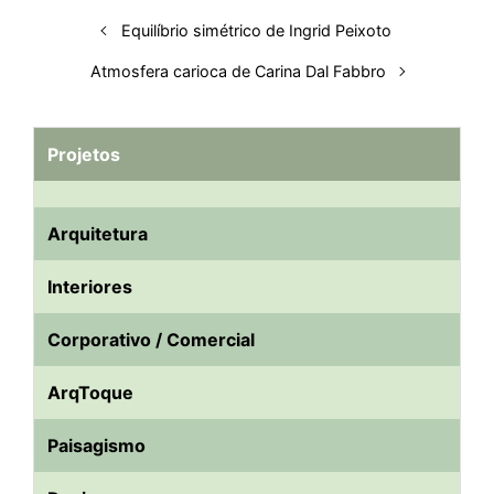
n
k
p
s
Equilíbrio simétrico de Ingrid Peixoto
t
Atmosfera carioca de Carina Dal Fabbro
Projetos
Arquitetura
Interiores
Corporativo / Comercial
ArqToque
Paisagismo