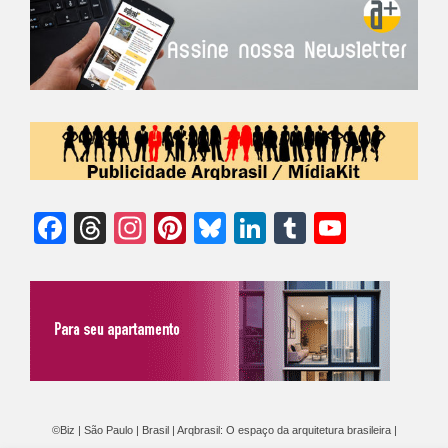
Facebook
Threads
Instagram
Pinterest
Bluesky
LinkedIn
Tumblr
YouTu
Chann
©Biz | São Paulo | Brasil | Arqbrasil: O espaço da arquitetura brasileira |