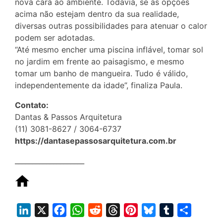
nova cara ao ambiente. Todavia, se as opções
acima não estejam dentro da sua realidade,
diversas outras possibilidades para atenuar o calor
podem ser adotadas.
“Até mesmo encher uma piscina inflável, tomar sol
no jardim em frente ao paisagismo, e mesmo
tomar um banho de mangueira. Tudo é válido,
independentemente da idade”, finaliza Paula.
Contato:
Dantas & Passos Arquitetura
(11) 3081-8627 / 3064-6737
https://dantasepassosarquitetura.com.br
____________________
L
X
F
W
R
T
P
B
T
S