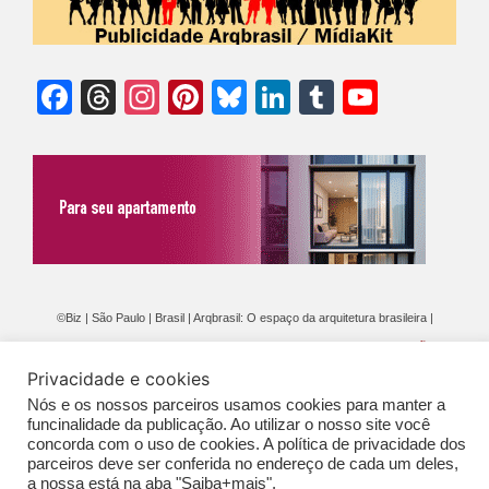
Facebook
Threads
Instagram
Pinterest
Bluesky
LinkedIn
Tumblr
YouTu
Chann
©Biz | São Paulo | Brasil | Arqbrasil: O espaço da arquitetura brasileira |
Expediente
|
Contato
|
Newsletter
/
PolíticaDePrivacidade
/
CONDIÇÕES
Privacidade e cookies
GERAIS DE PUBLICAÇÃO (CGP
)
Nós e os nossos parceiros usamos cookies para manter a
funcinalidade da publicação. Ao utilizar o nosso site você
concorda com o uso de cookies. A política de privacidade dos
parceiros deve ser conferida no endereço de cada um deles,
a nossa está na aba "Saiba+mais".