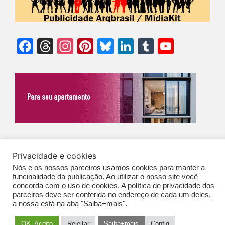
Facebook
Threads
Instagram
Pinterest
Bluesky
LinkedIn
Tumblr
YouTu
Chann
©Biz | São Paulo | Brasil | Arqbrasil: O espaço da arquitetura brasileira |
Privacidade e cookies
Expediente
|
Contato
|
Newsletter
/
PolíticaDePrivacidade
/
CONDIÇÕES
Nós e os nossos parceiros usamos cookies para manter a
funcinalidade da publicação. Ao utilizar o nosso site você
GERAIS DE PUBLICAÇÃO (CGP
)
concorda com o uso de cookies. A política de privacidade dos
parceiros deve ser conferida no endereço de cada um deles,
a nossa está na aba "Saiba+mais".
OK. Aceito
Rejeitar
Saiba+mais
Config