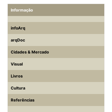
Informação
infoArq
arqDoc
Cidades & Mercado
Visual
Livros
Cultura
Referências