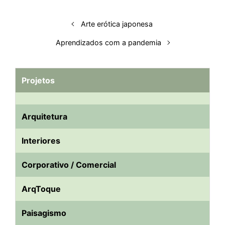
n
k
p
s
Arte erótica japonesa
t
Aprendizados com a pandemia
Projetos
Arquitetura
Interiores
Corporativo / Comercial
ArqToque
Paisagismo