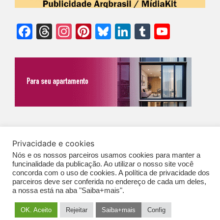
Facebook
Threads
Instagram
Pinterest
Bluesky
LinkedIn
Tumblr
YouTu
Chann
©Biz | São Paulo | Brasil | Arqbrasil: O espaço da arquitetura brasileira |
Privacidade e cookies
Expediente
|
Contato
|
Newsletter
/
PolíticaDePrivacidade
/
CONDIÇÕES
Nós e os nossos parceiros usamos cookies para manter a
GERAIS DE PUBLICAÇÃO (CGP
)
funcinalidade da publicação. Ao utilizar o nosso site você
concorda com o uso de cookies. A política de privacidade dos
parceiros deve ser conferida no endereço de cada um deles,
a nossa está na aba "Saiba+mais".
OK. Aceito
Rejeitar
Saiba+mais
Config