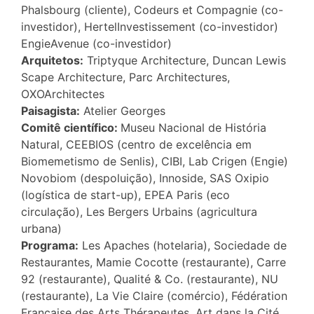
Phalsbourg (cliente), Codeurs et Compagnie (co-
investidor), HertelInvestissement (co-investidor)
EngieAvenue (co-investidor)
Arquitetos:
Triptyque Architecture, Duncan Lewis
Scape Architecture, Parc Architectures,
OXOArchitectes
Paisagista:
Atelier Georges
Comitê científico:
Museu Nacional de História
Natural, CEEBIOS (centro de excelência em
Biomemetismo de Senlis), CIBI, Lab Crigen (Engie)
Novobiom (despoluição), Innoside, SAS Oxipio
(logística de start-up), EPEA Paris (eco
circulação), Les Bergers Urbains (agricultura
urbana)
Programa:
Les Apaches (hotelaria), Sociedade de
Restaurantes, Mamie Cocotte (restaurante), Carre
92 (restaurante), Qualité & Co. (restaurante), NU
(restaurante), La Vie Claire (comércio), Fédération
Française des Arts Thérapeutes, Art dans la Cité