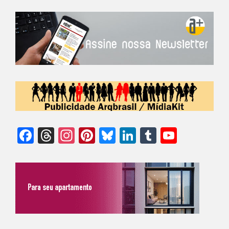
Facebook
Threads
Instagram
Pinterest
Bluesky
LinkedIn
Tumblr
YouTu
Chann