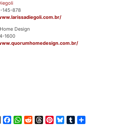
Diegoli
9-145-878
www.larissadiegoli.com.br/
Home Design
74-1600
/www.quorumhomedesign.com.br/
X
F
W
R
T
P
B
T
S
a
h
e
h
i
l
u
h