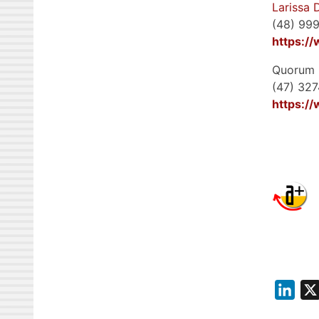
Larissa 
(48) 99
https://
Quorum 
(47) 32
https:/
L
i