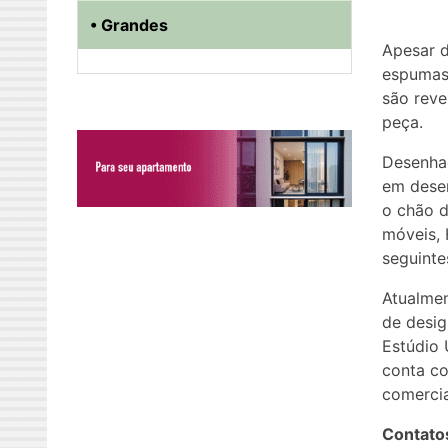
• Grandes
Apesar d
espumas 
são reve
peça.
Desenhad
em desen
o chão d
móveis, 
seguinte
​Atualme
de desig
Estúdio 
conta c
comercia
Contato