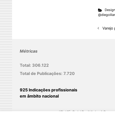
n
Desig
k
@diegolila
e
d
Varejo
I
n
Métricas
Total:
306.122
Total de Publicações:
7.720
925 Indicações profissionais
em âmbito nacional
©Biz | São Paulo | Brasil | Arqbrasil: O espaç