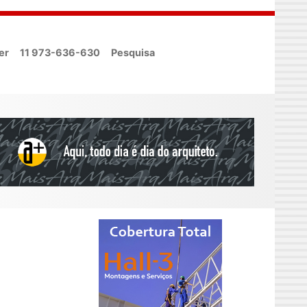
er
11 973-636-630
Pesquisa