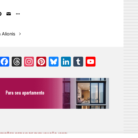
 Alionis
Facebook
Threads
Instagram
Pinterest
Bluesky
LinkedIn
Tumblr
YouTube
Channel
DIÇÕES GERAIS DE PUBLICAÇÃO (CGP
)