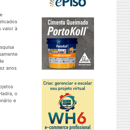
de
elicados
 valor à
esquisa
nsamente
de
dez anos
ojetos
Hadra, o
nário e