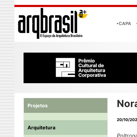
Skip to main content
•CAPA
Nora
Projetos
20/10/20
Arquitetura
Poltron