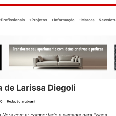
•Profissionais
+Projetos
+Informação
+Marcas
Newslett
 de Larissa Diegoli
20
Redação
arqbrasil
a Nora com ar comportado e elegante para livings