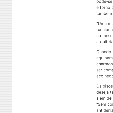
pode-se 
e forno 
também 
“Uma me
funciona
no mesmo
arquitet
Quando s
equipame
charmosa
ser comp
acolhedo
Os pisos
deseja t
além de 
“Sem con
antiderr