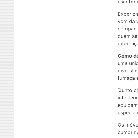
escritór
Experien
vem da 
companh
quem se 
diferenç
Como de
uma uni
diversão
fumaça e
“Junto c
interfer
equipame
especial
Os móvei
cumprir 