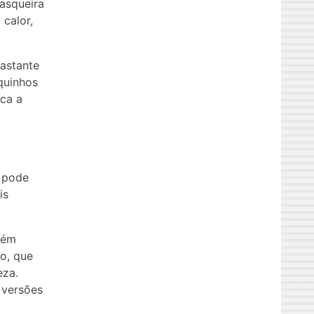
asqueira
 calor,
astante
quinhos
ica a
, pode
is
uém
o, que
eza.
 versões