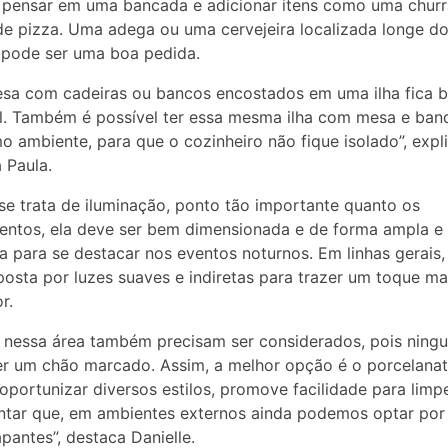
pensar em uma bancada e adicionar itens como uma churr
de pizza. Uma adega ou uma cervejeira localizada longe do
pode ser uma boa pedida.
sa com cadeiras ou bancos encostados em uma ilha fica b
l. Também é possível ter essa mesma ilha com mesa e ban
 ambiente, para que o cozinheiro não fique isolado”, expl
a Paula.
e trata de iluminação, ponto tão importante quanto os
ntos, ela deve ser bem dimensionada e de forma ampla e
 para se destacar nos eventos noturnos. Em linhas gerais
osta por luzes suaves e indiretas para trazer um toque ma
r.
 nessa área também precisam ser considerados, pois ning
er um chão marcado. Assim, a melhor opção é o porcelanat
oportunizar diversos estilos, promove facilidade para limp
tar que, em ambientes externos ainda podemos optar por
apantes”, destaca Danielle.