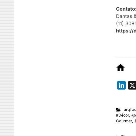
Contato
Dantas &
(11) 30
https:/
_________
L
i
n
arqTo
k
#Décor
,
@d
e
Gourmet
,
d