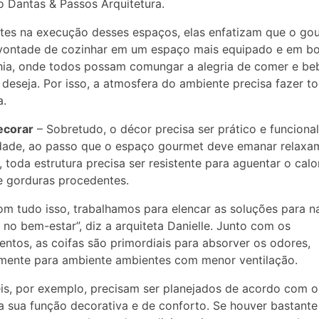
io Dantas & Passos Arquitetura.
tes na execução desses espaços, elas enfatizam que o go
vontade de cozinhar em um espaço mais equipado e em b
ia, onde todos possam comungar a alegria de comer e be
deseja. Por isso, a atmosfera do ambiente precisa fazer t
a.
corar
– Sobretudo, o décor precisa ser prático e funciona
dade, ao passo que o espaço gourmet deve emanar relaxa
, toda estrutura precisa ser resistente para aguentar o calor
 gorduras procedentes.
om tudo isso, trabalhamos para elencar as soluções para n
ir no bem-estar”, diz a arquiteta Danielle. Junto com os
ntos, as coifas são primordiais para absorver os odores,
mente para ambiente ambientes com menor ventilação.
s, por exemplo, precisam ser planejados de acordo com o 
a sua função decorativa e de conforto. Se houver bastante