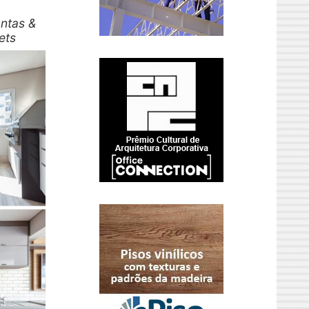
antas &
ets