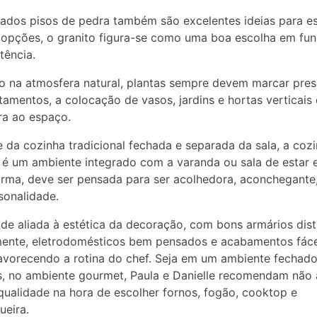
dos pisos de pedra também são excelentes ideias para es
 opções, o granito figura-se como uma boa escolha em fu
tência.
 na atmosfera natural, plantas sempre devem marcar pres
amentos, a colocação de vasos, jardins e hortas verticais
ra ao espaço.
e da cozinha tradicional fechada e separada da sala, a coz
é um ambiente integrado com a varanda ou sala de estar e 
rma, deve ser pensada para ser acolhedora, aconchegante
sonalidade.
ade aliada à estética da decoração, com bons armários dist
mente, eletrodomésticos bem pensados e acabamentos fáce
favorecendo a rotina do chef. Seja em um ambiente fechad
, no ambiente gourmet, Paula e Danielle recomendam não 
ualidade na hora de escolher fornos, fogão, cooktop e
ueira.