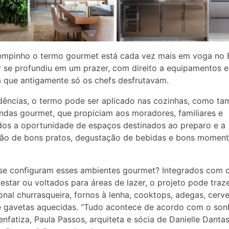
mpinho o termo gourmet está cada vez mais em voga no B
 se profundiu em um prazer, com direito a equipamentos 
a que antigamente só os chefs desfrutavam.
dências, o termo pode ser aplicado nas cozinhas, como t
ndas gourmet, que propiciam aos moradores, familiares e
os a oportunidade de espaços destinados ao preparo e a
ção de bons pratos, degustação de bebidas e bons momen
se configuram esses ambientes gourmet? Integrados com c
 estar ou voltados para áreas de lazer, o projeto pode traz
ional churrasqueira, fornos à lenha, cooktops, adegas, cerve
e gavetas aquecidas. “Tudo acontece de acordo com o son
, enfatiza, Paula Passos, arquiteta e sócia de Danielle Danta