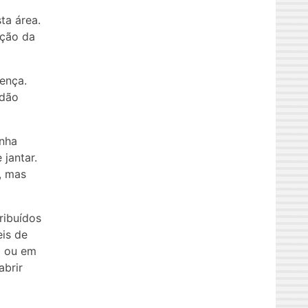
ta área.
nção da
ença.
 dão
inha
jantar.
, mas
ribuídos
is de
o ou em
abrir