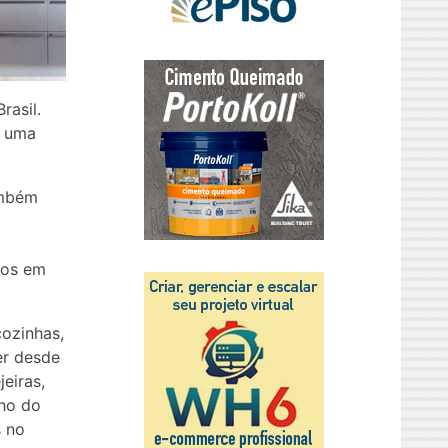
rasil.
e uma
ambém
tos em
ozinhas,
er desde
jeiras,
ho do
s no