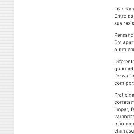
Os chama
Entre as
sua resis
Pensando
Em apart
outra ca
Diferent
gourmet 
Dessa fo
com per
Praticid
correta
limpar, 
varandas
mão da q
churrasq