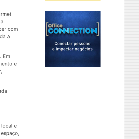
urmet
oa
ber com
oda a
l. Em
mento e
,
ada
local e
 espaço,