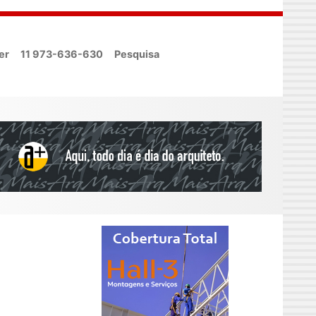
er
11 973-636-630
Pesquisa