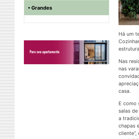
• Grandes
Há um te
Cozinhar
estrutur
Nas resi
nas vara
convidad
aprecia
casa.
E como 
salas de
a tradic
chapas 
cliente”