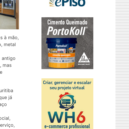
os à mão,
o, metal
o antigo
, mas
e
ritiba
que já
aço
cial,
erviço,