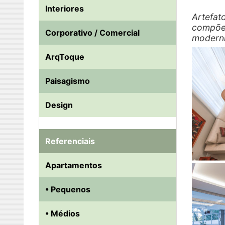
Interiores
Artefat
compõe
Corporativo / Comercial
modern
ArqToque
Paisagismo
Design
Referenciais
Apartamentos
• Pequenos
• Médios