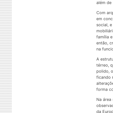
além de 
Com arqu
em concr
social, 
mobiliár
família 
então, c
na funci
A estrut
térreo, 
polido, 
ficando 
alteraçõ
forma co
Na área 
observad
da Europ