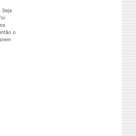
 Seja
foi
 os
então o
uirem