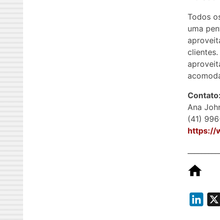
Todos os
uma pent
aproveit
clientes
aproveit
acomodar
Contato
Ana John
(41) 99
https:/
_________
L
i