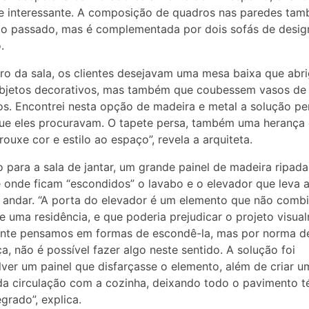
e interessante. A composição de quadros nas paredes ta
o passado, mas é complementada por dois sofás de design
.
ro da sala, os clientes desejavam uma mesa baixa que abr
objetos decorativos, mas também que coubessem vasos de 
s. Encontrei nesta opção de madeira e metal a solução per
ue eles procuravam. O tapete persa, também uma herança
trouxe cor e estilo ao espaço”, revela a arquiteta.
 para a sala de jantar, um grande painel de madeira ripada
 onde ficam “escondidos” o lavabo e o elevador que leva a
andar. “A porta do elevador é um elemento que não comb
e uma residência, e que poderia prejudicar o projeto visua
ente pensamos em formas de escondê-la, mas por norma d
a, não é possível fazer algo neste sentido. A solução foi
ver um painel que disfarçasse o elemento, além de criar u
da circulação com a cozinha, deixando todo o pavimento t
egrado”, explica.