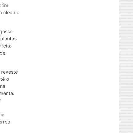
mbém
 clean e
igasse
plantas
feita
 de
 reveste
té o
ina
lmente.
e
ma
érreo