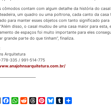
 cômodos contam com algum detalhe da história do casal.
eadeira, um quadro ou uma poltrona, cada canto da casa 
ado para manter esses objetos com tanto significado para
. “Além disso, o casal mudou de uma casa maior para esta, 
amento de espaços foi muito importante para eles conseg
 grande parte do que tinham”, finaliza.
:
s Arquitetura
6-778-335 / 991-514-775
/www.anajohnsarquitetura.com.br/
_____________________
X
F
W
R
T
P
B
T
S
a
h
e
h
i
l
u
h