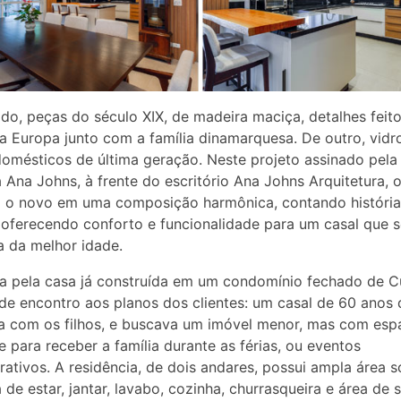
do, peças do século XIX, de madeira maciça, detalhes feit
a Europa junto com a família dinamarquesa. De outro, vidr
domésticos de última geração. Neste projeto assinado pela
a Ana Johns, à frente do escritório Ana Johns Arquitetura, 
a o novo em uma composição harmônica, contando história
ferecendo conforto e funcionalidade para um casal que s
 da melhor idade.
a pela casa já construída em um condomínio fechado de Cu
 de encontro aos planos dos clientes: um casal de 60 anos 
a com os filhos, e buscava um imóvel menor, mas com esp
te para receber a família durante as férias, ou eventos
tivos. A residência, de dois andares, possui ampla área so
 de estar, jantar, lavabo, cozinha, churrasqueira e área de s