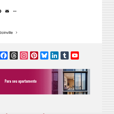
oinville
Facebook
Threads
Instagram
Pinterest
Bluesky
LinkedIn
Tumblr
YouTube
Channel