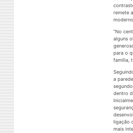
contrast
remete a
moderno
“No cent
alguns 
generoso
para o q
família, 
Seguindo
a parede
segundo 
dentro d
Inicialm
seguranç
desenvol
ligação 
mais int