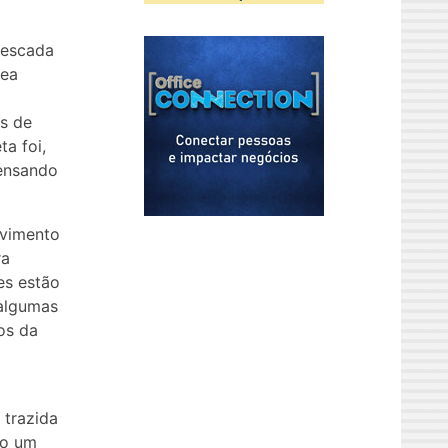
 escada
rea
as de
ta foi,
pensando
avimento
ra
es estão
 algumas
os da
 trazida
do um