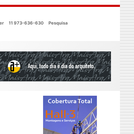
er
11 973-636-630
Pesquisa