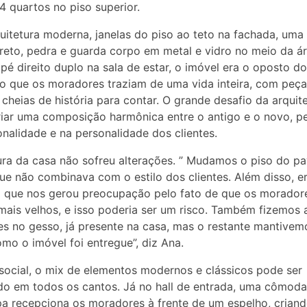
4 quartos no piso superior.
itetura moderna, janelas do piso ao teto na fachada, uma
eto, pedra e guarda corpo em metal e vidro no meio da á
e pé direito duplo na sala de estar, o imóvel era o oposto do
io que os moradores traziam de uma vida inteira, com peç
e cheias de história para contar. O grande desafio da arquite
riar uma composição harmônica entre o antigo e o novo, 
onalidade e na personalidade dos clientes.
ura da casa não sofreu alterações. ” Mudamos o piso do p
que não combinava com o estilo dos clientes. Além disso, e
o que nos gerou preocupação pelo fato de que os morador
mais velhos, e isso poderia ser um risco. Também fizemos
es no gesso, já presente na casa, mas o restante mantivem
mo o imóvel foi entregue”, diz Ana.
social, o mix de elementos modernos e clássicos pode ser
o em todos os cantos. Já no hall de entrada, uma cômoda
a recepciona os moradores à frente de um espelho, crian