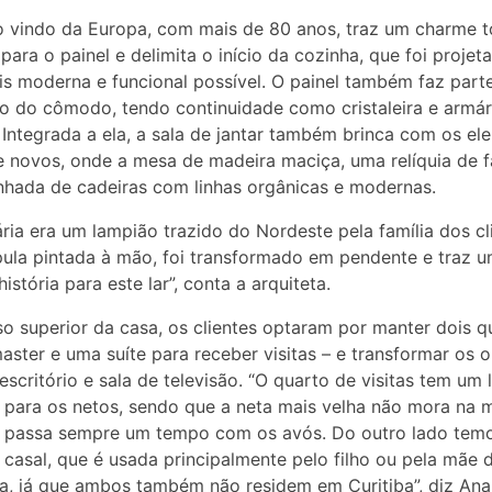
o vindo da Europa, com mais de 80 anos, traz um charme 
 para o painel e delimita o início da cozinha, que foi projet
is moderna e funcional possível. O painel também faz part
io do cômodo, tendo continuidade como cristaleira e armár
 Integrada a ela, a sala de jantar também brinca com os e
e novos, onde a mesa de madeira maciça, uma relíquia de fa
hada de cadeiras com linhas orgânicas e modernas.
ária era um lampião trazido do Nordeste pela família dos cl
la pintada à mão, foi transformado em pendente e traz 
istória para este lar”, conta a arquiteta.
so superior da casa, os clientes optaram por manter dois q
master e uma suíte para receber visitas – e transformar os 
escritório e sala de televisão. “O quarto de visitas tem um 
para os netos, sendo que a neta mais velha não mora na
e passa sempre um tempo com os avós. Do outro lado tem
casal, que é usada principalmente pelo filho ou pela mãe 
, já que ambos também não residem em Curitiba”, diz Ana