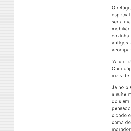
O relógi
especial
ser a ma
mobiliár
cozinha.
antigos 
acompan
“A lumin
Com cúpu
mais de h
Já no pi
a suíte 
dois em 
pensado 
cidade 
cama de 
moradora