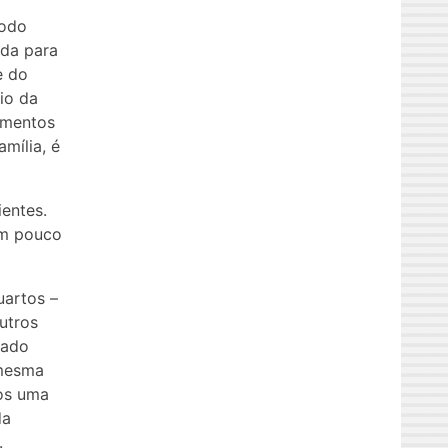
todo
ada para
e do
io da
lementos
mília, é
ientes.
um pouco
uartos –
outros
lado
 mesma
os uma
da
.