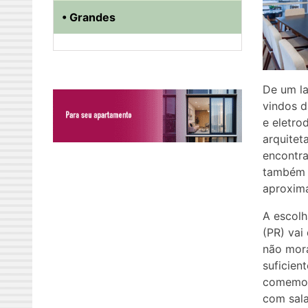
• Grandes
De um la
vindos d
e eletro
arquitet
encontr
também o
aproxima
A escolh
(PR) vai
não mor
suficien
comemora
com sala