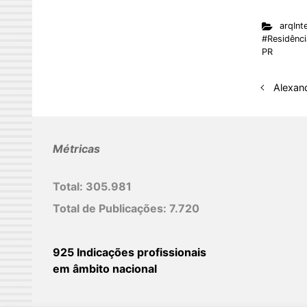
n
arqInte
k
#Residênci
e
PR
d
I
Alexand
n
Métricas
Total:
305.981
Total de Publicações:
7.720
925 Indicações profissionais
em âmbito nacional