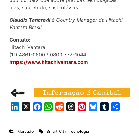
mas, sobretudo, sustentáveis.
Claudio Tancredi
é Country Manager da Hitachi
Vantara Brasil
Contato:
Hitachi Vantara
(11) 4861-0600 / 0800 772-1044
https://www.hitachivantara.com
L
X
F
W
R
T
P
B
T
S
i
a
h
e
h
i
l
u
h
n
c
a
d
r
n
u
m
a
Mercado
Smart City
,
Tecnologia
k
e
t
d
e
t
e
b
r