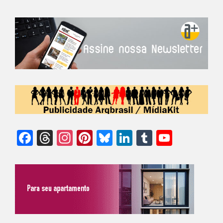
Facebook
Threads
Instagram
Pinterest
Bluesky
LinkedIn
Tumblr
YouTu
Chann