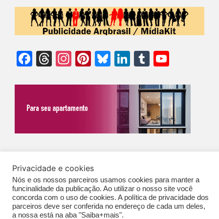
Facebook
Threads
Instagram
Pinterest
Bluesky
LinkedIn
Tumblr
YouTu
Chann
©Biz | São Paulo | Brasil | Arqbrasil: O espaço da arquitetura brasileira |
Privacidade e cookies
Expediente
|
Contato
|
Newsletter
/
PolíticaDePrivacidade
/
CONDIÇÕES
Nós e os nossos parceiros usamos cookies para manter a
GERAIS DE PUBLICAÇÃO (CGP
)
funcinalidade da publicação. Ao utilizar o nosso site você
concorda com o uso de cookies. A política de privacidade dos
parceiros deve ser conferida no endereço de cada um deles,
a nossa está na aba "Saiba+mais".