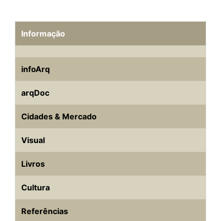
Informação
infoArq
arqDoc
Cidades & Mercado
Visual
Livros
Cultura
Referências