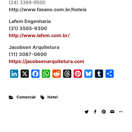
(24) 3369-9500
http://www.fasano.com.br/hoteis
Lafem Engenharia
(21) 3505-9300
http://www.lafem.com.br/
Jacobsen Arquitetura
(11) 3087-0600
https://jacobsenarquitetura.com
L
X
F
W
R
T
P
B
T
S
i
a
h
e
h
i
l
u
h
n
c
a
d
r
n
u
m
a
Comercial
Hotel
k
e
t
d
e
t
e
b
r
e
b
s
i
a
e
s
l
e
d
o
A
t
d
r
k
r
I
o
p
s
e
y
n
k
p
s