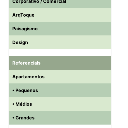
Corporativo / Comercial
ArqToque
Paisagismo
Design
Referenciais
Apartamentos
• Pequenos
• Médios
• Grandes