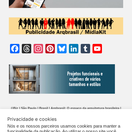
Facebook
Threads
Instagram
Pinterest
Bluesky
LinkedIn
Tumblr
YouTu
Chann
©Biz | São Paulo | Brasil | Arqbrasil: O espaço da arquitetura brasileira |
Expediente
|
Contato
|
Newsletter
/
PolíticaDePrivacidade
/
CONDIÇÕES
Privacidade e cookies
GERAIS DE PUBLICAÇÃO (CGP
)
Nós e os nossos parceiros usamos cookies para manter a
funcinalidade da publicação. Ao utilizar o nosso site você