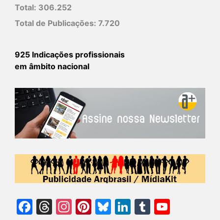
Total:
306.252
Total de Publicações:
7.720
925 Indicações profissionais
em âmbito nacional
Facebook
Threads
Instagram
Pinterest
Bluesky
LinkedIn
Tumblr
YouTu