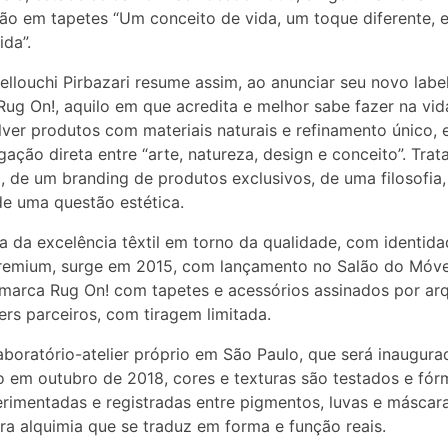
o em tapetes “Um conceito de vida, um toque diferente, 
da”.
llouchi Pirbazari resume assim, ao anunciar seu novo labe
Rug On!, aquilo em que acredita e melhor sabe fazer na vid
ver produtos com materiais naturais e refinamento único, 
igação direta entre “arte, natureza, design e conceito”. Trat
, de um branding de produtos exclusivos, de uma filosofia,
e uma questão estética.
 da excelência têxtil em torno da qualidade, com identid
remium, surge em 2015, com lançamento no Salão do Móve
 marca Rug On! com tapetes e acessórios assinados por arq
ers parceiros, com tiragem limitada.
boratório-atelier próprio em São Paulo, que será inaugura
o em outubro de 2018, cores e texturas são testados e fór
rimentadas e registradas entre pigmentos, luvas e máscar
ra alquimia que se traduz em forma e função reais.