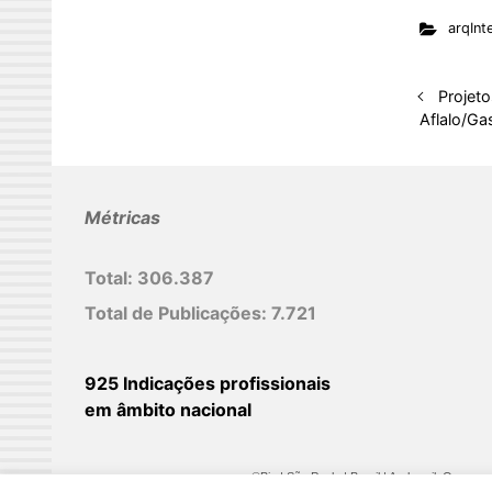
n
arqInte
k
e
d
Projet
Aflalo/Ga
I
n
Métricas
Total:
306.387
Total de Publicações:
7.721
925 Indicações profissionais
em âmbito nacional
©Biz | São Paulo | Brasil | Arqbrasil: O espaç