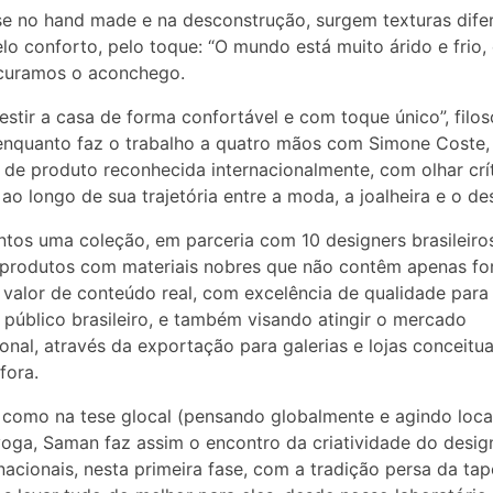
 no hand made e na desconstrução, surgem texturas dife
lo conforto, pelo toque: “O mundo está muito árido e frio,
ocuramos o aconchego.
stir a casa de forma confortável e com toque único”, filos
nquanto faz o trabalho a quatro mãos com Simone Coste,
 de produto reconhecida internacionalmente, com olhar crí
ao longo de sua trajetória entre a moda, a joalheira e o de
ntos uma coleção, em parceria com 10 designers brasileiro
 produtos com materiais nobres que não contêm apenas fo
 valor de conteúdo real, com excelência de qualidade para
 público brasileiro, e também visando atingir o mercado
ional, através da exportação para galerias e lojas conceitua
fora.
como na tese glocal (pensando globalmente e agindo loca
oga, Saman faz assim o encontro da criatividade do desig
nacionais, nesta primeira fase, com a tradição persa da tap