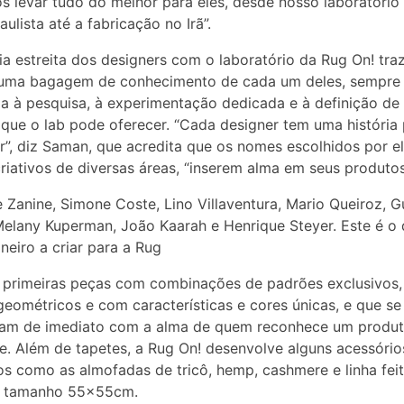
 levar tudo do melhor para eles, desde nosso laboratório
aulista até a fabricação no Irã”.
ia estreita dos designers com o laboratório da Rug On! tra
 uma bagagem de conhecimento de cada um deles, sempre
a à pesquisa, à experimentação dedicada e à definição de
 que o lab pode oferecer. “Cada designer tem uma história
ir”, diz Saman, que acredita que os nomes escolhidos por el
riativos de diversas áreas, “inserem alma em seus produtos
e Zanine, Simone Coste, Lino Villaventura, Mario Queiroz, G
Melany Kuperman, João Kaarah e Henrique Steyer. Este é o
neiro a criar para a Rug
 primeiras peças com combinações de padrões exclusivos,
geométricos e com características e cores únicas, e que se
am de imediato com a alma de quem reconhece um produt
e. Além de tapetes, a Rug On! desenvolve alguns acessório
os como as almofadas de tricô, hemp, cashmere e linha feit
 tamanho 55x55cm.