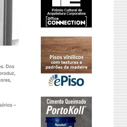
os. Dos
produz,
cores,
órios –