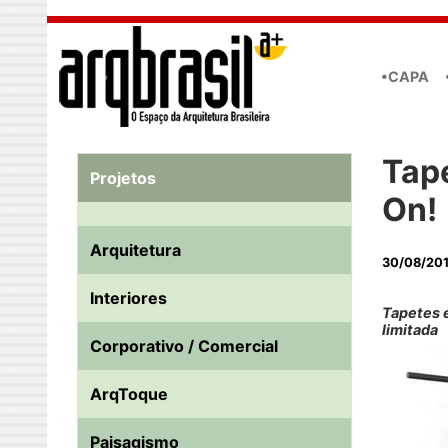
Skip to main content
•CAPA
Tap
Projetos
On!
Arquitetura
30/08/20
Interiores
Tapetes e
limitada
Corporativo / Comercial
ArqToque
Paisagismo