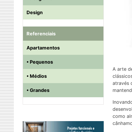
Design
Referenciais
Apartamentos
• Pequenos
A arte d
clássico
• Médios
através 
mantendo
• Grandes
Inovando
desenvol
como alm
cânhamo