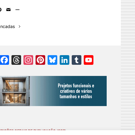
bancadas
Facebook
Threads
Instagram
Pinterest
Bluesky
LinkedIn
Tumblr
YouTube
Channel
DIÇÕES GERAIS DE PUBLICAÇÃO (CGP
)