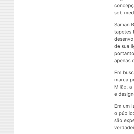
concepçã
sob medi
Saman Be
tapetes 
desenvol
de sua l
portanto
apenas d
Em busca
marca p
Milão, a
e design
Em um la
o públic
são expe
verdadei