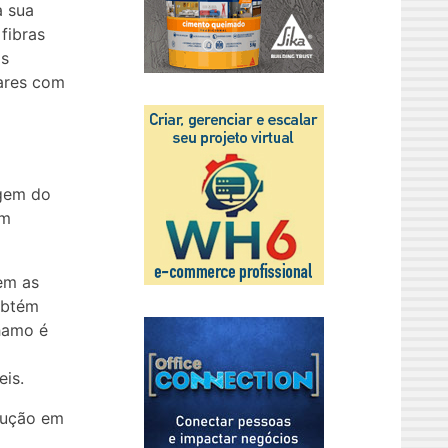
a sua
 fibras
as
lares com
ogem do
em
em as
obtém
nhamo é
eis.
dução em