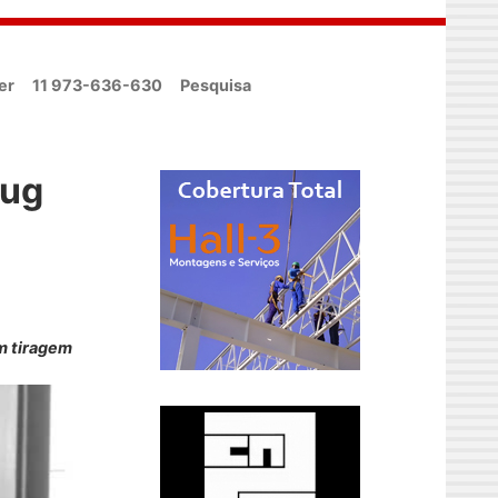
er
11 973-636-630
Pesquisa
Rug
m tiragem