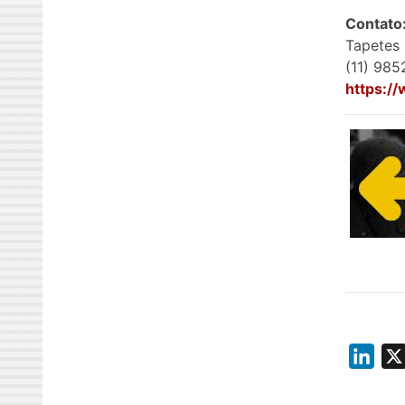
Contato
Tapetes 
(11) 98
https:/
L
i