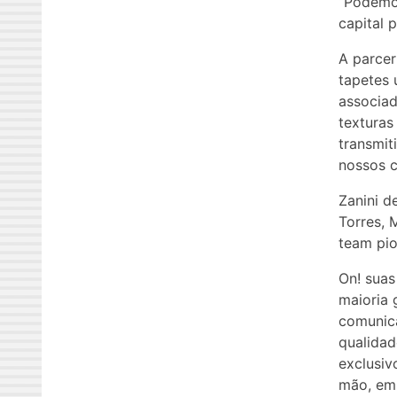
“Podemos
capital p
A parcer
tapetes
associad
texturas
transmit
nossos c
Zanini d
Torres, 
team pio
On! suas
maioria 
comunic
qualidad
exclusiv
mão, em