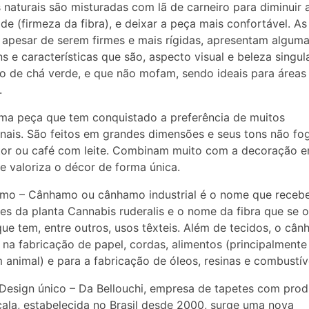
s naturais são misturadas com lã de carneiro para diminuir 
ade (firmeza da fibra), e deixar a peça mais confortável. As
, apesar de serem firmes e mais rígidas, apresentam algum
s e características que são, aspecto visual e beleza singu
o de chá verde, e que não mofam, sendo ideais para áreas
.
ma peça que tem conquistado a preferência de muitos
onais. São feitos em grandes dimensões e seus tons não f
tor ou café com leite. Combinam muito com a decoração 
e valoriza o décor de forma única.
mo – Cânhamo ou cânhamo industrial é o nome que receb
es da planta Cannabis ruderalis e o nome da fibra que se 
que tem, entre outros, usos têxteis. Além de tecidos, o câ
o na fabricação de papel, cordas, alimentos (principalmente
 animal) e para a fabricação de óleos, resinas e combustív
Design único – Da Bellouchi, empresa de tapetes com pro
cala, estabelecida no Brasil desde 2000, surge uma nova