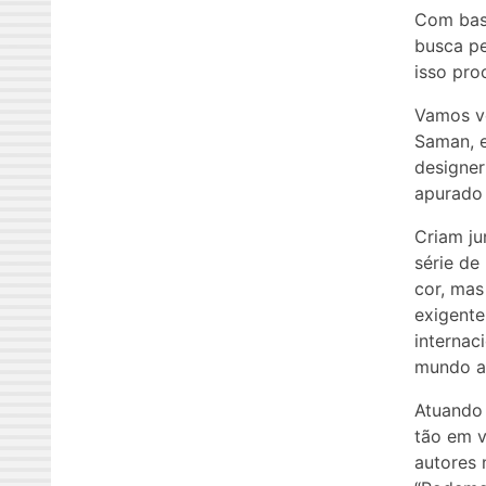
Com base
busca pe
isso pr
Vamos ve
Saman, e
designer
apurado 
Criam ju
série de
cor, mas
exigente
internac
mundo a
Atuando 
tão em v
autores 