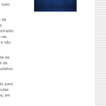
e tudo
l de
a:
extraído
a-se,
 e não
ade de
l de
uitetos
do para
mulas
as, em