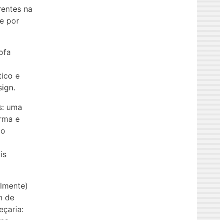
rentes na
 e por
ofa
tico e
sign.
s: uma
rma e
 o
is
lmente)
n de
eçaria: