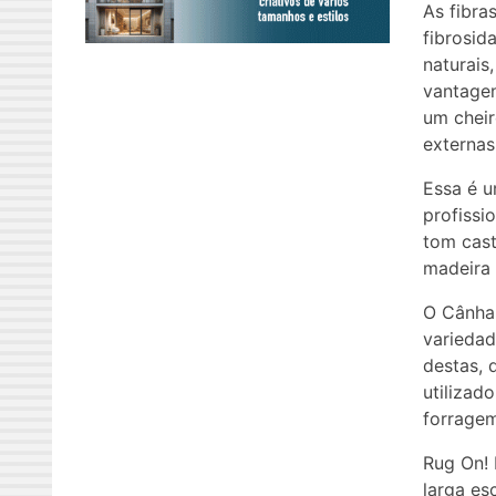
As fibra
fibrosid
naturais
vantagen
um cheir
externas
Essa é u
profissi
tom cas
madeira 
O Cânha
variedad
destas, 
utilizad
forragem
Rug On! 
larga es