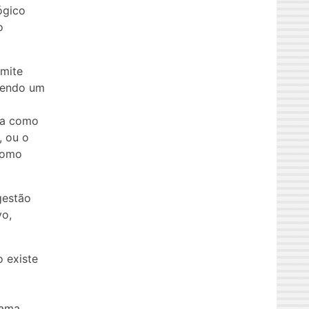
ógico
o
rmite
azendo um
da como
, ou o
como
gestão
vo,
 existe
cama.