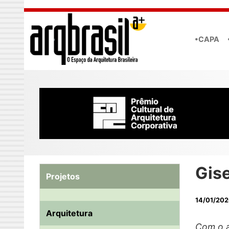
Skip to main content
•CAPA
Gise
Projetos
14/01/20
Arquitetura
Com o a