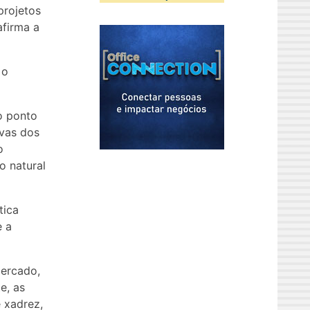
projetos
afirma a
 o
o ponto
ivas dos
o
o natural
tica
e a
ercado,
e, as
 xadrez,