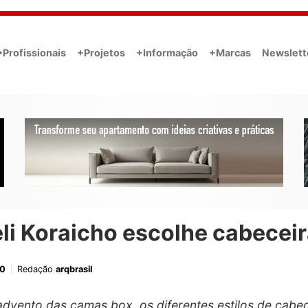
•Profissionais
+Projetos
+Informação
+Marcas
Newslett
li Koraicho escolhe cabecei
20
Redação
arqbrasil
dvento das camas box, os diferentes estilos de cabec