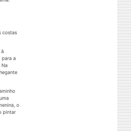
s costas
 à
 para a
. Na
chegante
caminho
 uma
menina, o
o pintar