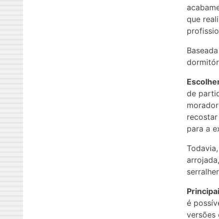
acabamen
que real
profissio
Baseada 
dormitór
Escolher
de parti
moradore
recostar
para a e
Todavia,
arrojada
serralhe
Principa
é possív
versões 