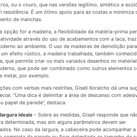
tros, ou o couro, que nas versões legítimo, sintético e ecol
 resistência. É um ótimo apoio para as costas e minimiza 
mento de manchas.
 opção for a madeira, a flexibilidade da matéria-prima pe
criatividade através do uso de acabamentos com a laca, tr
oderno ao ambiente. O uso de madeiras de demolição para
 um efeito rústico, a madeira trabalhada, também conheci
a, que permite criar os mais variados desenhos no material
moderno, que pode ser combinado como outros elementos 
e metal, por exemplo.
ções com verbas mais restritas, Giseli Koraicho dá uma su
cial. “Uma dica é delimitar a área de descanso com adesi
ou papel de parede”, destaca.
 largura ideais
– Sobre as medidas, Giseli responde que não
a determinada, mas sim alguns parâmetros devem ser
ados. No caso da largura, a cabeceira pode acompanhar a
 completa da parede ou ficar delimitada ao tamanho da 