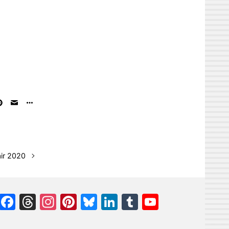
air 2020
Facebook
Threads
Instagram
Pinterest
Bluesky
LinkedIn
Tumblr
YouTube
Channel