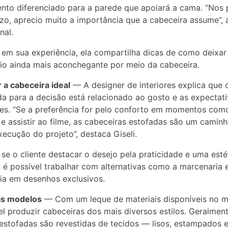
to diferenciado para a parede que apoiará a cama. “Nos 
izo, aprecio muito a importância que a cabeceira assume”, 
nal.
em sua experiência, ela compartilha dicas de como deixar
io ainda mais aconchegante por meio da cabeceira.
 a cabeceira ideal
— A designer de interiores explica que 
da para a decisão está relacionado ao gosto e as expectat
s. “Se a preferência for pelo conforto em momentos com
 e assistir ao filme, as cabeceiras estofadas são um caminh
xecução do projeto”, destaca Giseli.
 se o cliente destacar o desejo pela praticidade e uma esté
, é possível trabalhar com alternativas como a marcenaria 
ria em desenhos exclusivos.
is modelos
— Com um leque de materiais disponíveis no m
el produzir cabeceiras dos mais diversos estilos. Geralment
estofadas são revestidas de tecidos — lisos, estampados e