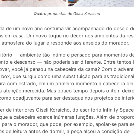
Quatro propostas de Giseli Koraicho
da de um novo ano costuma vir acompanhado do desejo d
s em casa. Um novo toque no décor nos ambientes da res
 atmosfera do lugar e responde aos anseios do morador.
itório — ambiente tão íntimo e pensado para momentos d
nto e descanso — não poderia ser diferente. Entre tantos 
ovar, você já pensou na cabeceira da cama? Com o adven
box, que surgiu como uma substituição para as tradiciona
ira com estrado, em um primeiro momento a cabeceira de
a atenção merecida. Mas pouco tempo depois o item deixo
como coadjuvante para ser destaque nos projetos de interi
r de interiores Giseli Koraicho, do escritório Infinity Space
 que a cabeceira exerce inúmeras funções. Além de propor
 para o morador, que pode, por exemplo, apoiar-se para s
 de leitura antes de dormir, a peça alçou a condição de