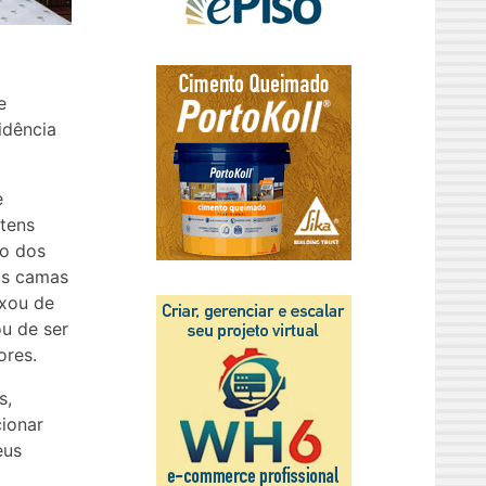
e
idência
e
itens
to dos
is camas
ixou de
u de ser
ores.
s,
cionar
eus