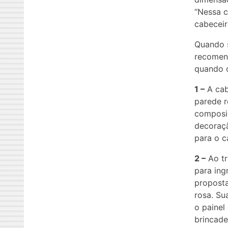
“Nessa c
cabeceira
Quando s
recomend
quando o
1 –
A cab
parede r
composiç
decoraçã
para o c
2 –
Ao tr
para ing
proposta
rosa. Su
o painel
brincade