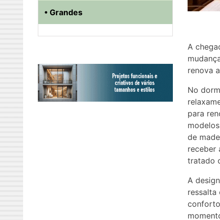
• Grandes
A chega
mudança
renova a
No dorm
relaxame
para ren
modelos 
de made
receber 
tratado 
A designe
ressalta
conforto
momentos