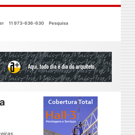
er
11 973-636-630
Pesquisa
ra
eiras,