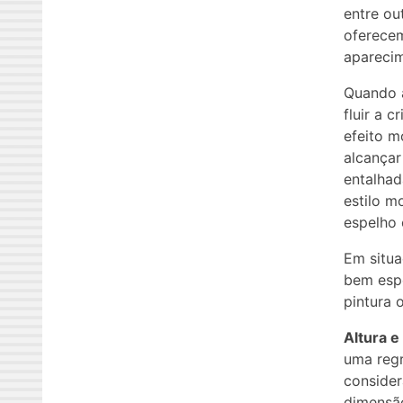
entre ou
oferecem
apareci
Quando a
fluir a 
efeito m
alcançar
entalhad
estilo 
espelho 
Em situa
bem espe
pintura 
Altura e
uma regr
consider
dimensão