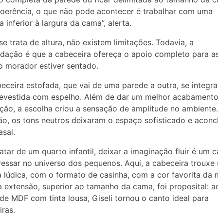
oerência, o que não pode acontecer é trabalhar com uma
 inferior à largura da cama”, alerta.
e trata de altura, não existem limitações. Todavia, a
ação é que a cabeceira ofereça o apoio completo para a
 morador estiver sentado.
eceira estofada, que vai de uma parede a outra, se integra
evestida com espelho. Além de dar um melhor acabamento
ão, a escolha criou a sensação de amplitude no ambiente
o, os tons neutros deixaram o espaço sofisticado e acon
asal.
atar de um quarto infantil, deixar a imaginação fluir é um 
ressar no universo dos pequenos. Aqui, a cabeceira trouxe
 lúdica, com o formato de casinha, com a cor favorita da 
a extensão, superior ao tamanho da cama, foi proposital: a
 de MDF com tinta lousa, Giseli tornou o canto ideal para
iras.