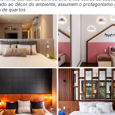
do ao décor do ambiente, assumem o protagonismo 
s de quartos