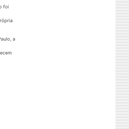
 foi
rópria
aulo, a
erecem