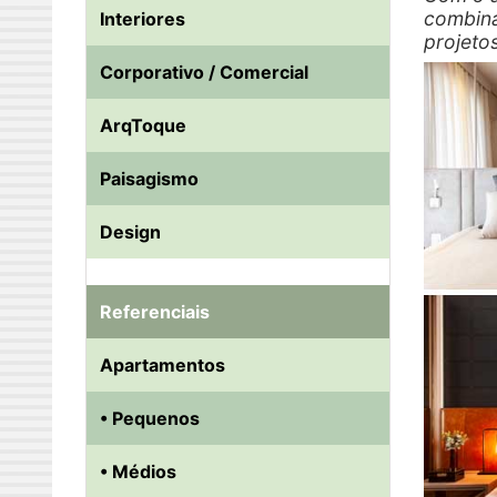
combina
Interiores
projeto
Corporativo / Comercial
ArqToque
Paisagismo
Design
Referenciais
Apartamentos
• Pequenos
• Médios