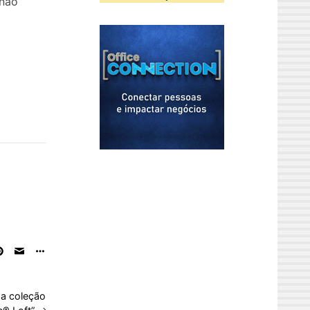
 não
 a coleção