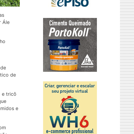
as
r Ále
nho
 de
tico de
 e tricô
que
úmidos e
com