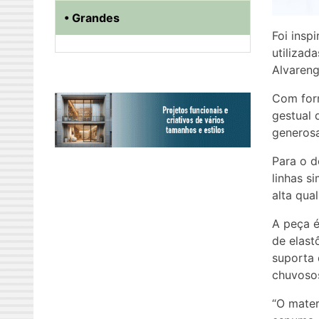
• Grandes
Foi insp
utilizad
Alvareng
Com for
gestual 
generosa
Para o d
linhas s
alta qua
A peça é
de elast
suporta 
chuvoso
“O mater