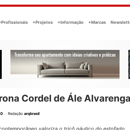
•Profissionais
+Projetos
+Informação
+Marcas
Newslett
rona Cordel de Ále Alvareng
20
Redação
arqbrasil
contemporâneo valoriza o tricô náutico do estofado