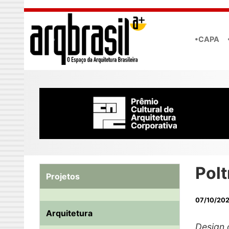
Skip to main content
•CAPA
Polt
Projetos
07/10/20
Arquitetura
Design 