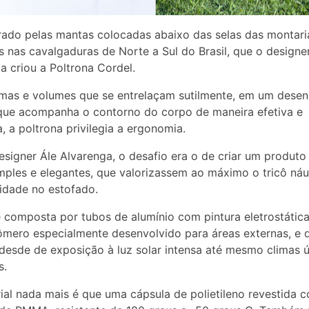
irado pelas mantas colocadas abaixo das selas das montari
as nas cavalgaduras de Norte a Sul do Brasil, que o designe
a criou a Poltrona Cordel.
mas e volumes que se entrelaçam sutilmente, em um dese
que acompanha o contorno do corpo de maneira efetiva e
, a poltrona privilegia a ergonomia.
esigner Ále Alvarenga, o desafio era o de criar um produto
imples e elegantes, que valorizassem ao máximo o tricô náu
lidade no estofado.
 composta por tubos de alumínio com pintura eletrostática
ômero especialmente desenvolvido para áreas externas, e 
desde de exposição à luz solar intensa até mesmo climas 
s.
ial nada mais é que uma cápsula de polietileno revestida 