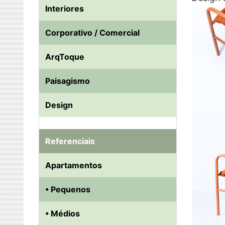
Interiores
Corporativo / Comercial
ArqToque
Paisagismo
Design
Referenciais
Apartamentos
• Pequenos
• Médios