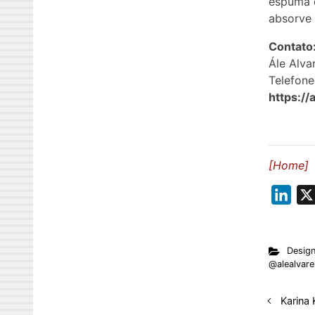
espuma 
absorve 
Contato
Ále Alva
Telefone
https://
[Home]
L
i
n
Desig
k
@alealvar
e
d
Karina
I