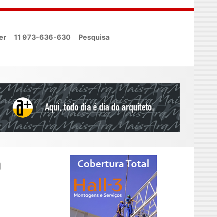
er
11 973-636-630
Pesquisa
a