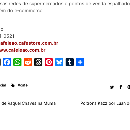
sas redes de supermercados e pontos de venda espalhado
além do e-commerce.
ão
4-0521
cafeleao.cafestore.com.br
www.cafeleao.com.br
X
F
W
R
T
P
B
T
S
a
h
e
h
i
l
u
h
c
a
d
r
n
u
m
a
ial
#café
e
t
d
e
t
e
b
r
b
s
i
a
e
s
l
e
o
A
t
d
r
k
r
a de Raquel Chaves na Muma
Poltrona Kazz por Luan d
o
p
s
e
y
k
p
s
t