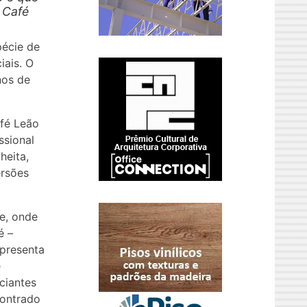
 Café
pécie de
iais. O
nos de
fé Leão
ssional
heita,
ersões
e, onde
é –
apresenta
e
ciantes
contrado