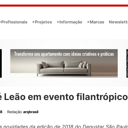
•Profissionais
+Projetos
+Informação
+Marcas
Newslett
 Leão em evento filantrópico
18
Redação
arqbrasil
 novidades da edição de 2018 do Degustar São Paul