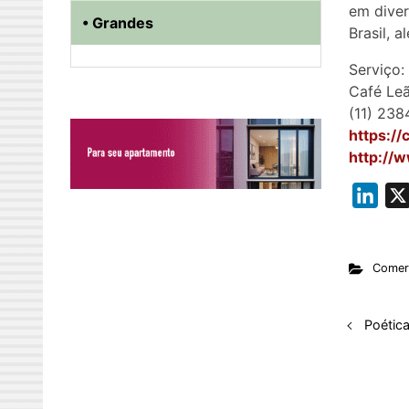
em diver
• Grandes
Brasil, 
Serviço:
Café Le
(11) 238
https://
http://
L
i
n
Comerc
k
e
d
Poétic
I
n