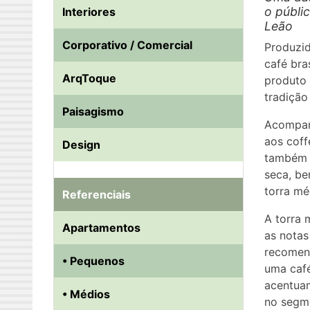
o públi
Interiores
Leão
Corporativo / Comercial
Produzid
café bra
ArqToque
produto 
tradição
Paisagismo
Acompan
aos coff
Design
também e
seca, be
torra mé
Referenciais
A torra 
Apartamentos
as notas
recomend
• Pequenos
uma café
acentuam
• Médios
no segme