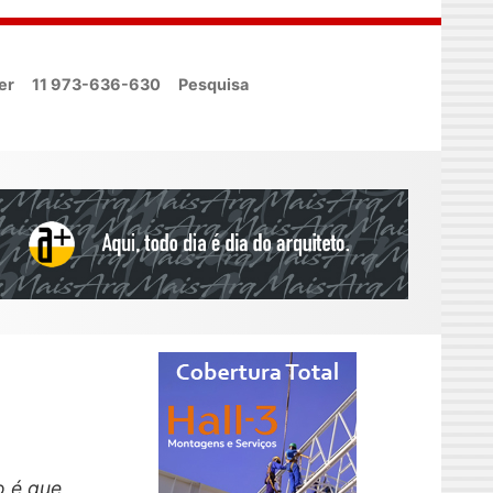
er
11 973-636-630
Pesquisa
o é que