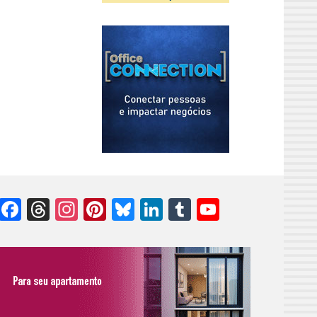
Facebook
Threads
Instagram
Pinterest
Bluesky
LinkedIn
Tumblr
YouTube
Channel