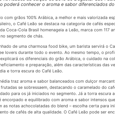
co poderá conhecer o aroma e sabor diferenciados do
o com grãos 100% Arábica, a melhor e mais valorizada es
sileiro, o Café Leão se destaca na categoria de cafés espec
da Coca-Cola Brasil homenageia a Leão, marca com 117 a
 no segmento de chás.
hado de uma charmosa food bike, um barista servirá o Ca
ee lovers durante todo o evento. Ao mesmo tempo, o profi
xplicará os diferenciais do grão Arábica, o cuidado na col
neficiamento e preparação, além das características das v
dia e torra escura do Café Leão.
média traz aroma e sabor balanceados com dulçor marcant
 frutadas se sobressaem, destacando o caramelado do caf
ado para os já iniciados no segmento. Já a torra escura 
 encorpado e equilibrado com aroma e sabor intensos qu
 as notas achocolatadas do blend – escolha certa para ini
nto de cafés de alta qualidade. O Café Leão pode ser en