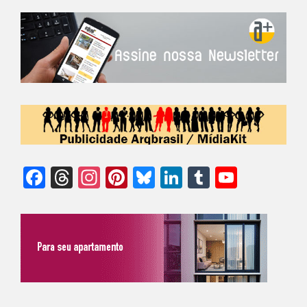
Facebook
Threads
Instagram
Pinterest
Bluesky
LinkedIn
Tumblr
YouTu
Chann