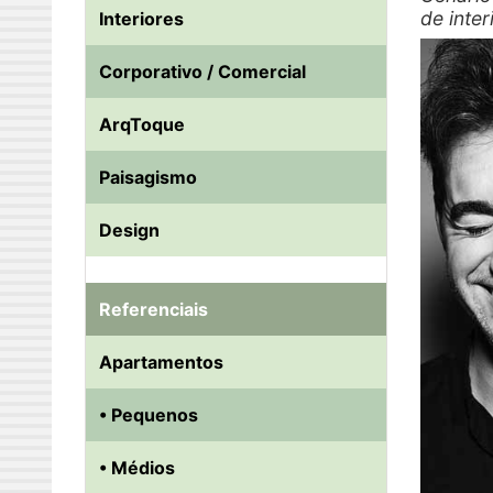
de inter
Interiores
Corporativo / Comercial
ArqToque
Paisagismo
Design
Referenciais
Apartamentos
• Pequenos
• Médios