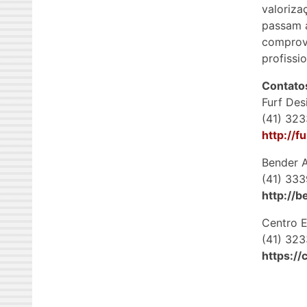
valoriza
passam a
comprova
profissi
Contato
Furf Des
(41) 32
http://f
Bender A
(41) 333
http://b
Centro 
(41) 32
https:/