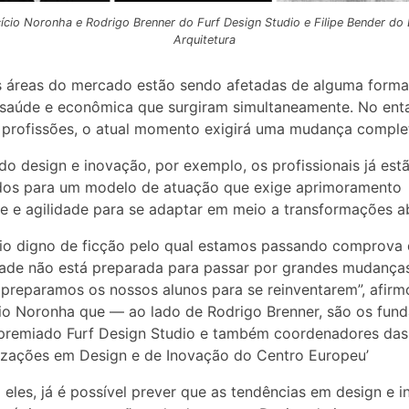
ício Noronha e Rodrigo Brenner do Furf Design Studio e Filipe Bender do
Arquitetura
 áreas do mercado estão sendo afetadas de alguma forma
 saúde e econômica que surgiram simultaneamente. No ent
profissões, o atual momento exigirá uma mudança comple
do design e inovação, por exemplo, os profissionais já est
dos para um modelo de atuação que exige aprimoramento
e e agilidade para se adaptar em meio a transformações a
io digno de ficção pelo qual estamos passando comprova 
ade não está preparada para passar por grandes mudança
 preparamos os nossos alunos para se reinventarem”, afirm
io Noronha que — ao lado de Rodrigo Brenner, são os fun
ipremiado Furf Design Studio e também coordenadores das
izações em Design e de Inovação do Centro Europeu’
eles, já é possível prever que as tendências em design e 