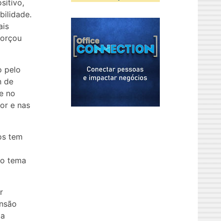
sitivo,
bilidade.
ais
forçou
o pelo
n de
e no
or e nas
os tem
 o tema
r
ensão
 a