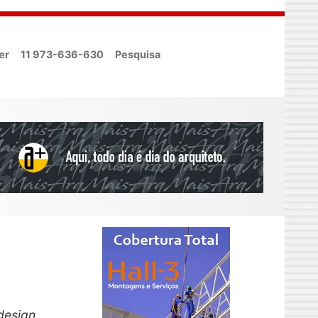
er
11 973-636-630
Pesquisa
design