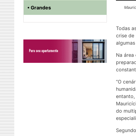
• Grandes
Mauric
Todas as
crise de
algumas 
Na área 
prepara
constant
“O cenár
humanid
entanto,
Mauricíc
do mult
especial
Segundo 