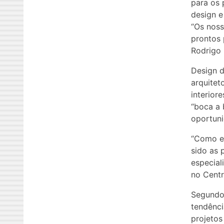
para os 
design e
“Os noss
prontos 
Rodrigo 
Design d
arquitet
interior
“boca a
oportuni
“Como es
sido as 
especial
no Centr
Segundo 
tendênc
projetos