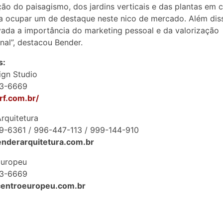
ção do paisagismo, dos jardins verticais e das plantas em 
 ocupar um de destaque neste nico de mercado. Além diss
da a importância do marketing pessoal e da valorização
onal”, destacou Bender.
s:
ign Studio
33-6669
urf.com.br/
rquitetura
9-6361 / 996-447-113 / 999-144-910
enderarquitetura.com.br
Europeu
33-6669
/centroeuropeu.com.br