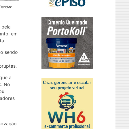
 Bender
 pela
anto, em
ta.
ão sendo
bruptas.
que a
s. No
ou
dadores
inovação