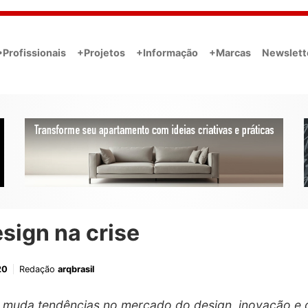
•Profissionais
+Projetos
+Informação
+Marcas
Newslett
sign na crise
20
Redação
arqbrasil
 muda tendências no mercado do design, inovação e 