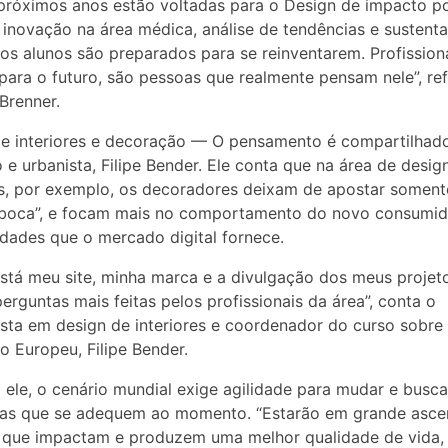
próximos anos estão voltadas para o Design de impacto po
 inovação na área médica, análise de tendências e sustenta
os alunos são preparados para se reinventarem. Profission
para o futuro, são pessoas que realmente pensam nele”, re
Brenner.
e interiores e decoração — O pensamento é compartilhad
o e urbanista, Filipe Bender. Ele conta que na área de desig
es, por exemplo, os decoradores deixam de apostar soment
 boca”, e focam mais no comportamento do novo consumid
dades que o mercado digital fornece.
tá meu site, minha marca e a divulgação dos meus projet
perguntas mais feitas pelos profissionais da área”, conta o
ista em design de interiores e coordenador do curso sobre
o Europeu, Filipe Bender.
ele, o cenário mundial exige agilidade para mudar e busca
ias que se adequem ao momento. “Estarão em grande asc
 que impactam e produzem uma melhor qualidade de vida,