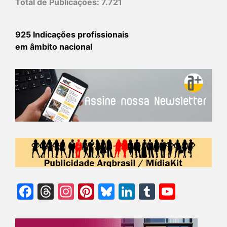
Total de Publicações:
7.721
925 Indicações profissionais
em âmbito nacional
Facebook
Threads
Instagram
Pinterest
Bluesky
LinkedIn
Tumblr
YouTu
Chann