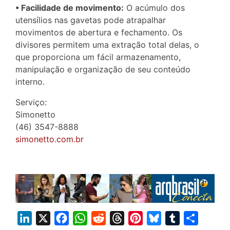
• Facilidade de movimento:
O acúmulo dos
utensílios nas gavetas pode atrapalhar
movimentos de abertura e fechamento. Os
divisores permitem uma extração total delas, o
que proporciona um fácil armazenamento,
manipulação e organização de seu conteúdo
interno.
Serviço:
Simonetto
(46) 3547-8888
simonetto.com.br
L
X
F
W
R
T
P
B
T
S