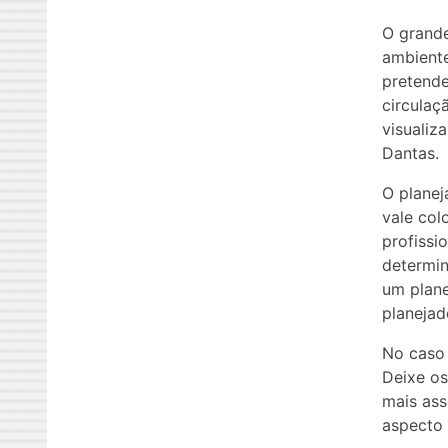
O grande
ambiente
pretende
circulaç
visualiz
Dantas.
O plane
vale col
profissi
determin
um plane
planejad
No caso 
Deixe os
mais ass
aspecto 