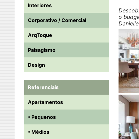
Interiores
Descobr
o budge
Corporativo / Comercial
Daniell
ArqToque
Paisagismo
Design
Referenciais
Apartamentos
• Pequenos
• Médios