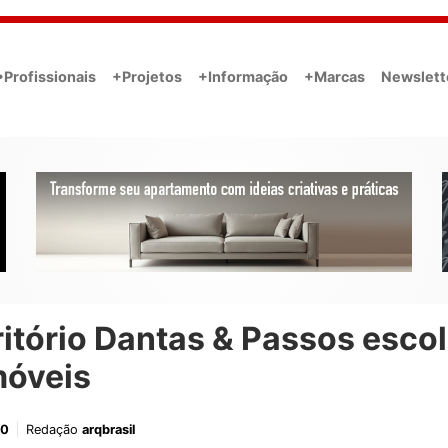
•Profissionais
+Projetos
+Informação
+Marcas
Newslett
itório Dantas & Passos esco
móveis
20
Redação
arqbrasil