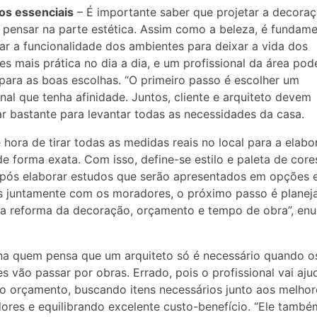
os essenciais
– É importante saber que projetar a decora
pensar na parte estética. Assim como a beleza, é fundame
ar a funcionalidade dos ambientes para deixar a vida dos
s mais prática no dia a dia, e um profissional da área pod
para as boas escolhas. “O primeiro passo é escolher um
onal que tenha afinidade. Juntos, cliente e arquiteto devem
r bastante para levantar todas as necessidades da casa.
 hora de tirar todas as medidas reais no local para a elab
de forma exata. Com isso, define-se estilo e paleta de core
Após elaborar estudos que serão apresentados em opções 
s juntamente com os moradores, o próximo passo é planeja
a reforma da decoração, orçamento e tempo de obra”, en
a quem pensa que um arquiteto só é necessário quando o
s vão passar por obras. Errado, pois o profissional vai aju
 o orçamento, buscando itens necessários junto aos melhor
ores e equilibrando excelente custo-benefício. “Ele també