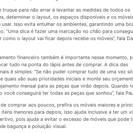
 truque para não errar é levantar as medidas de todos os
s, determinar o layout, os espaços disponíveis e os móvei
 usar. Isso evita entulhar os ambientes, garantindo uma bo
ão. “Uma dica é fazer uma marcação no chão para consegu
ar como o layout vai ficar depois recebe os móveis”, fala Da
jamento financeiro também é importante nesse momento, p
ocar tudo na ponta do lápis antes de comprar. A dica das
onais é simples: “Se não puder comprar tudo de uma vez só
e quais são suas prioridades iniciais e monte seu orçame
jamento mensal para as peças que virão depois. Quando t
o você conseguirá ter todas as peças que sonhou”, fala Pau
de comprar aos poucos, prefira os móveis maiores e princi
 itens menores para depois, isso ajuda inclusive a ter um vi
ertivo, pois ajuda a evitar o excesso de móveis que pode 
de bagunça e poluição visual.