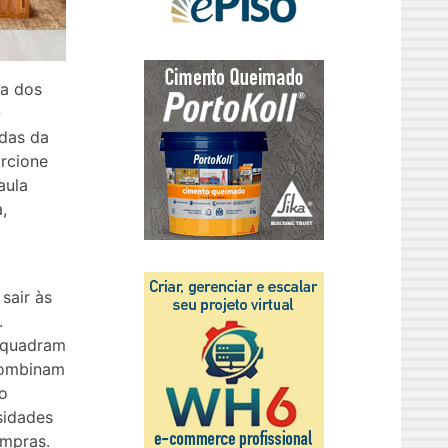
ha dos
O
adas da
orcione
aula
,
sair às
.
nquadram
combinam
so
sidades
ompras.