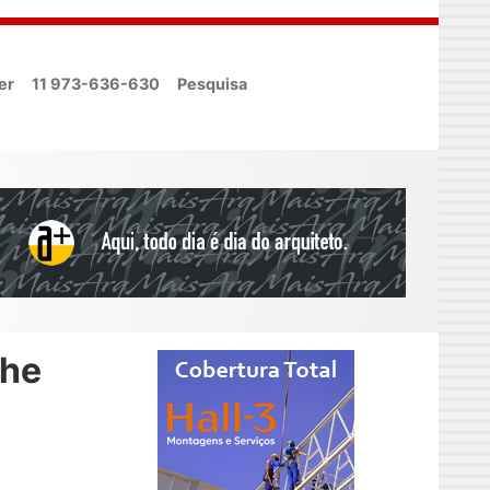
er
11 973-636-630
Pesquisa
lhe