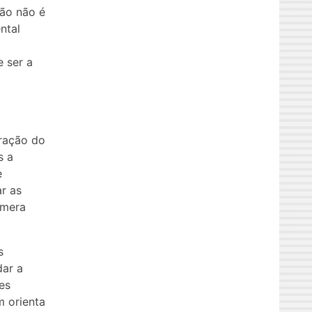
ção não é
ntal
e ser a
oração do
s a
e
r as
umera
s
dar a
es
m orienta