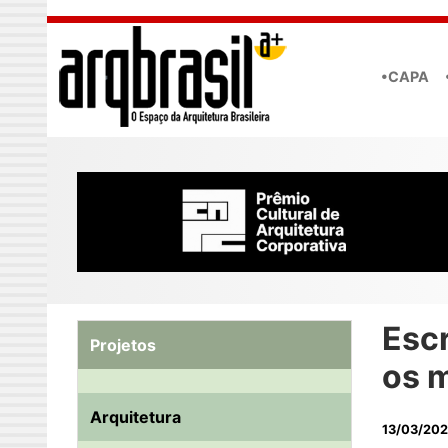
Skip to main content
•CAPA
Escr
Projetos
os 
Arquitetura
13/03/20