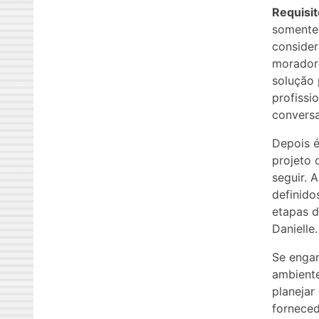
Requisit
somente 
consider
moradore
solução 
profissi
conversa
Depois é
projeto 
seguir. 
definido
etapas d
Danielle.
Se engan
ambiente
planejar
forneced