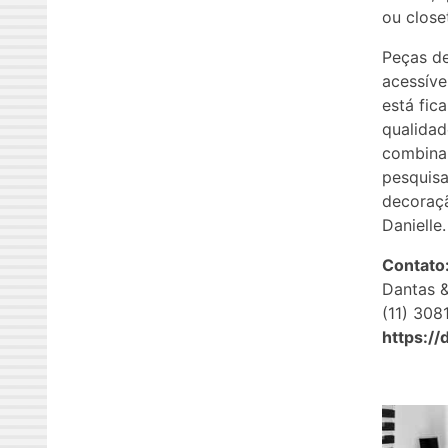
ou closet
Peças de
acessíve
está fic
qualidad
combina
pesquisa
decoraçã
Danielle.
Contato
Dantas &
(11) 30
https:/