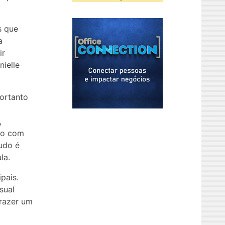
s que
a
ir
nielle
ortanto
,
nto com
udo é
la.
pais.
sual
trazer um