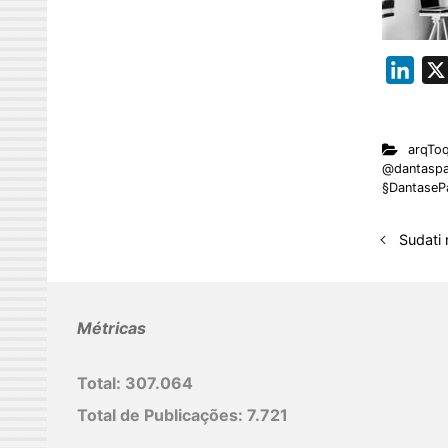
L
i
n
arqTo
k
@dantaspa
e
§DantaseP
d
I
Sudati 
n
Métricas
Total:
307.064
Total de Publicações:
7.721