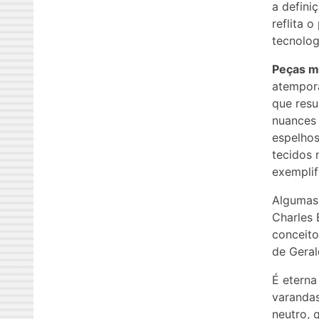
a defini
reflita 
tecnolog
Peças mu
atempora
que resu
nuances 
espelho
tecidos 
exemplif
Algumas 
Charles
conceito
de Geral
É eterna
varandas
neutro, 