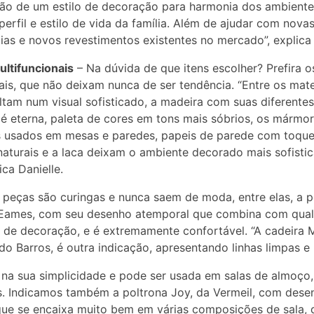
ção de um estilo de decoração para harmonia dos ambiente
o perfil e estilo de vida da família. Além de ajudar com nova
ias e novos revestimentos existentes no mercado”, explica 
ltifuncionais
– Na dúvida de que itens escolher? Prefira o
is, que não deixam nunca de ser tendência. “Entre os mate
ltam num visual sofisticado, a madeira com suas diferentes
é eterna, paleta de cores em tons mais sóbrios, os mármor
s usados em mesas e paredes, papeis de parede com toque
naturais e a laca deixam o ambiente decorado mais sofistic
ica Danielle.
peças são curingas e nunca saem de moda, entre elas, a p
 Eames, com seu desenho atemporal que combina com qua
 de decoração, e é extremamente confortável. “A cadeira
do Barros, é outra indicação, apresentando linhas limpas e 
 na sua simplicidade e pode ser usada em salas de almoço, 
. Indicamos também a poltrona Joy, da Vermeil, com dese
que se encaixa muito bem em várias composições de sala, 