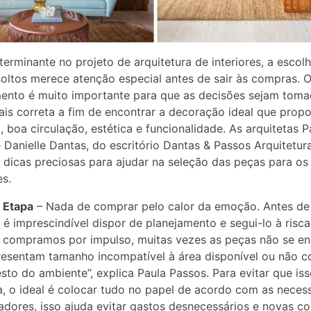
terminante no projeto de arquitetura de interiores, a escol
oltos merece atenção especial antes de sair às compras. 
ento é muito importante para que as decisões sejam tom
is correta a fim de encontrar a decoração ideal que prop
, boa circulação, estética e funcionalidade. As arquitetas P
 Danielle Dantas, do escritório Dantas & Passos Arquitetura
 dicas preciosas para ajudar na seleção das peças para os
s.
 Etapa
– Nada de comprar pelo calor da emoção. Antes de 
é imprescindível dispor de planejamento e segui-lo à risca
 compramos por impulso, muitas vezes as peças não se e
resentam tamanho incompatível à área disponível ou não 
sto do ambiente”, explica Paula Passos. Para evitar que is
, o ideal é colocar tudo no papel de acordo com as neces
dores, isso ajuda evitar gastos desnecessários e novas c