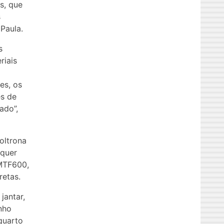
s, que
s
Paula.
s
riais
es, os
s de
ado”,
oltrona
lquer
 MTF600,
retas.
jantar,
nho
quarto