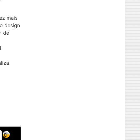
ez mais
 o design
n de
l
liza