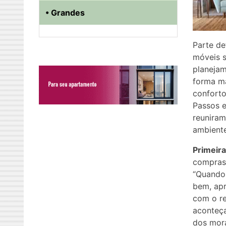
• Grandes
Parte de
móveis s
planejam
forma ma
conforto
Passos e
reuniram
ambiente
Primeira
compras 
“Quando
bem, ap
com o re
aconteça
dos mora