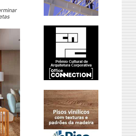
erminar
etas