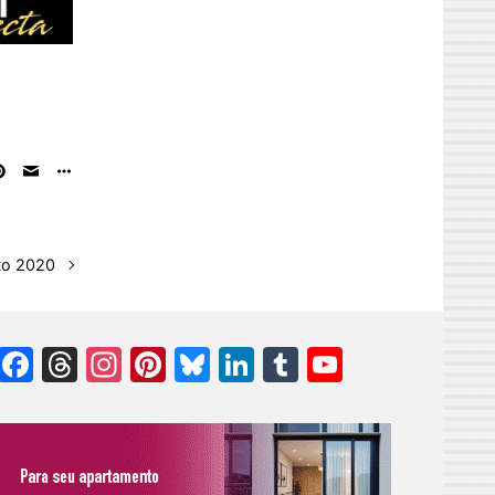
to 2020
Facebook
Threads
Instagram
Pinterest
Bluesky
LinkedIn
Tumblr
YouTube
Channel