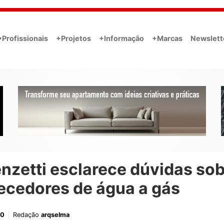
•Profissionais
+Projetos
+Informação
+Marcas
Newslett
nzetti esclarece dúvidas so
ecedores de água a gás
20
Redação
arqselma