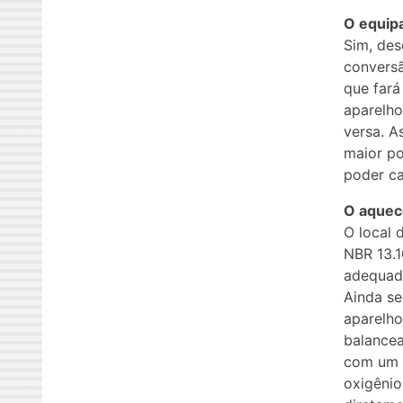
O equipa
Sim, des
conversã
que fará
aparelho
versa. A
maior po
poder ca
O aquece
O local 
NBR 13.1
adequad
Ainda se
aparelho
balancea
com um d
oxigênio