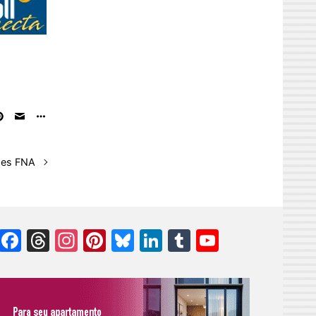
ões FNA
Facebook
Threads
Instagram
Pinterest
Bluesky
LinkedIn
Tumblr
YouTube
Channel