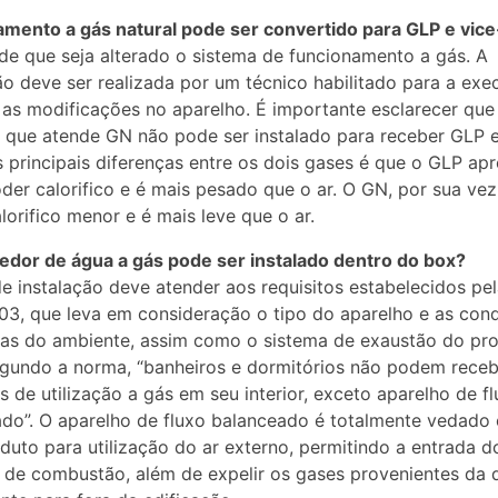
mento a gás natural pode ser convertido para GLP e vic
de que seja alterado o sistema de funcionamento a gás. A
o deve ser realizada por um técnico habilitado para a exe
 as modificações no aparelho. É importante esclarecer qu
 que atende GN não pode ser instalado para receber GLP e
s principais diferenças entre os dois gases é que o GLP ap
der calorifico e é mais pesado que o ar. O GN, por sua ve
lorifico menor e é mais leve que o ar.
dor de água a gás pode ser instalado dentro do box?
de instalação deve atender aos requisitos estabelecidos pe
03, que leva em consideração o tipo do aparelho e as con
as do ambiente, assim como o sistema de exaustão do pro
gundo a norma, “banheiros e dormitórios não podem receb
s de utilização a gás em seu interior, exceto aparelho de f
do”. O aparelho de fluxo balanceado é totalmente vedado 
uto para utilização do ar externo, permitindo a entrada d
 de combustão, além de expelir os gases provenientes da