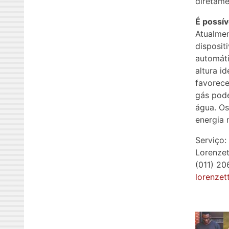
diretame
É possí
Atualme
disposit
automáti
altura i
favorece
gás pode
água. Os
energia 
Serviço:
Lorenzet
(011) 2
lorenzet