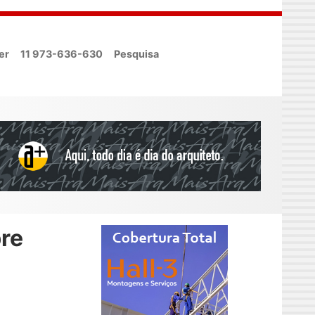
er
11 973-636-630
Pesquisa
bre