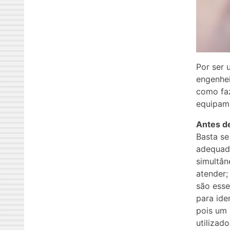
Por ser 
engenhei
como faz
equipam
Antes d
Basta se
adequad
simultân
atender;
são esse
para ide
pois um 
utilizad