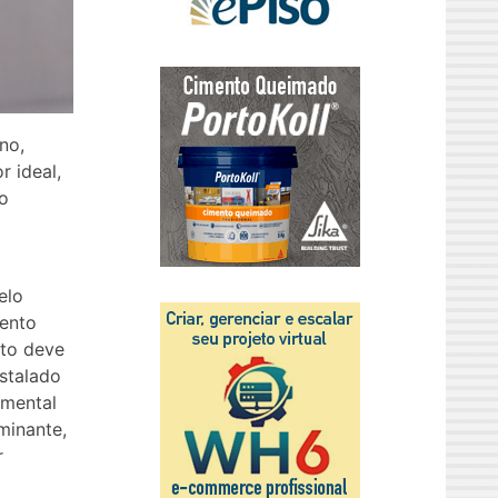
no,
r ideal,
o
elo
ento
uto deve
stalado
amental
minante,
r