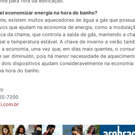
nte para fora da edificação.
vel economizar energia na hora do banho?
nte, existem muitos aquecedores de água a gás que possu
ivos que ajudam na economia de energia, como a modulaç
ca da chama, que controla a saída de gás, mantendo a ch
deal e temperatura estável. A chave de inverno e verão ta
 a economia, uma vez que, em dias mais quentes, o cons
 ser diminuído, pois há menor necessidade de aqueciment
 dois dispositivos ajudam consideravelmente na economia
na hora do banho.
ti
065-7200
ti.com.br