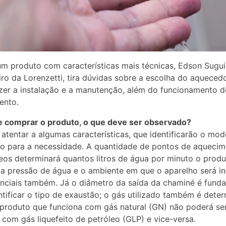
um produto com características mais técnicas, Edson Sugui
ro da Lorenzetti, tira dúvidas sobre a escolha do aquecedo
er a instalação e a manutenção, além do funcionamento d
ento.
e comprar o produto, o que deve ser observado?
 atentar a algumas características, que identificarão o mod
o para a necessidade. A quantidade de pontos de aquecim
eos determinará quantos litros de água por minuto o prod
 a pressão de água e o ambiente em que o aparelho será in
nciais também. Já o diâmetro da saída da chaminé é fund
ntificar o tipo de exaustão; o gás utilizado também é deter
produto que funciona com gás natural (GN) não poderá se
o com gás liquefeito de petróleo (GLP) e vice-versa.