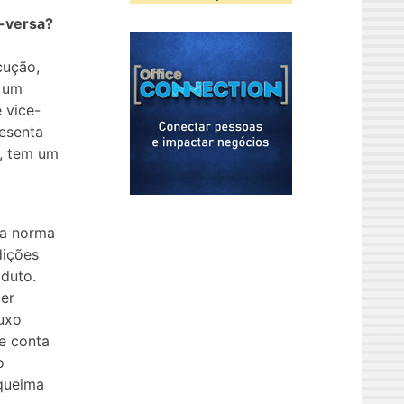
e-versa?
cução,
e um
 vice-
resenta
z, tem um
la norma
dições
duto.
er
luxo
e conta
o
 queima