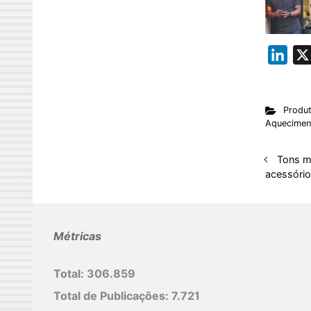
L
i
n
Produ
k
Aquecimen
e
d
Tons m
I
acessório
n
Métricas
Total:
306.859
Total de Publicações:
7.721