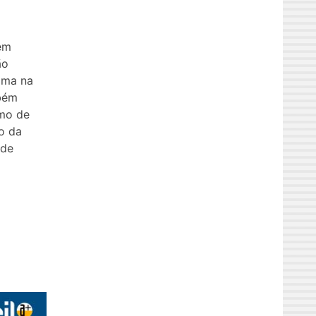
em
ão
ama na
mbém
umo de
o da
 de