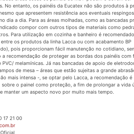
os. No entanto, os painéis da Eucatex não são produtos à p
mesmo que apresentem resistência aos eventuais respingos
 no dia a dia. Para as áreas molhadas, como as bancadas p
 indicado compor com outros tipos de materiais como pedra
tros. Para utilização em cozinha e banheiro é recomendado
 entre os produtos da linha Lacca ou com acabamento BP
do), pois proporcionam fácil manutenção no cotidiano, se
 a recomendação de proteger as bordas dos painéis com f
 PVC/ melamínicas. Já nas bancadas de apoio de eletrodo
ampos de mesa – áreas que estão sujeitas a grande abrasã
ação mais intensa -, se optar pelo Lacca, a recomendação é
 sobre o painel como proteção, a fim de prolongar a vida ú
 e manter um aspecto novo por muito mais tempo.
00 17 21 00
.com.br
Oficial