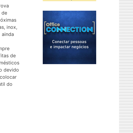
rova
 de
róximas
s, inox,
 ainda
mpre
itas de
mésticos
o devido
 colocar
til do