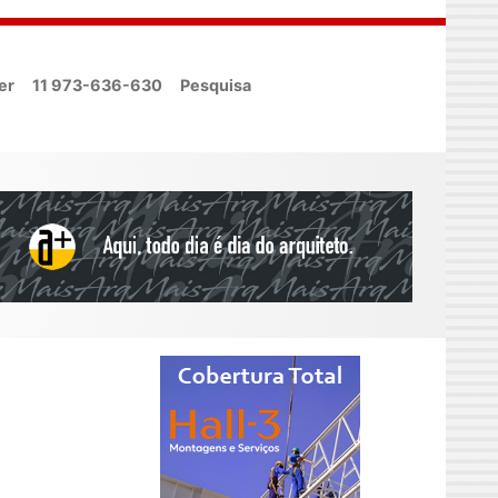
er
11 973-636-630
Pesquisa