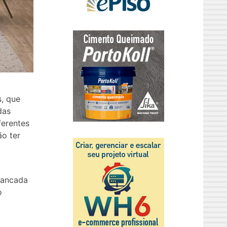
s, que
das
ferentes
ão ter
bancada
o