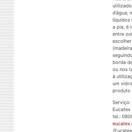
utilizad
d’água, 
líquidos
a pia, é
entre ou
escolher
(madeira
seguindo
borda de
ou nos t
à utiliz
um vidro
produto
Serviço:
Eucatex
tel.: 08
eucatex
/Eucatex