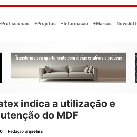
•Profissionais
+Projetos
+Informação
+Marcas
Newslett
tex indica a utilização e
utenção do MDF
20
Redação
arqselma