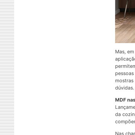
Mas, em 
aplicaçã
permitem
pessoas 
mostras 
dúvidas.
MDF nas
Lançamen
da cozin
compõem
Nas cha