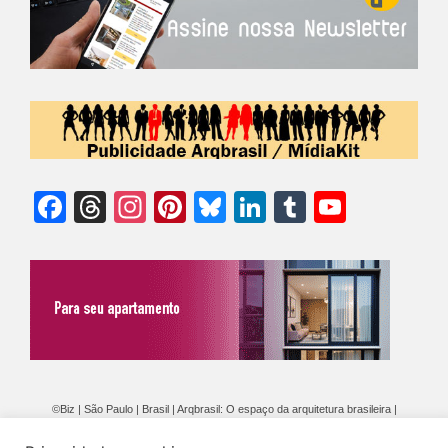
Facebook
Threads
Instagram
Pinterest
Bluesky
LinkedIn
Tumblr
YouTu
Chann
©Biz | São Paulo | Brasil | Arqbrasil: O espaço da arquitetura brasileira |
Expediente
|
Contato
|
Newsletter
/
PolíticaDePrivacidade
/
CONDIÇÕES