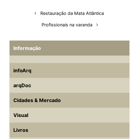
t
Restauração da Mata Atlântica
Profissionais na varanda
Informação
infoArq
arqDoc
Cidades & Mercado
Visual
Livros