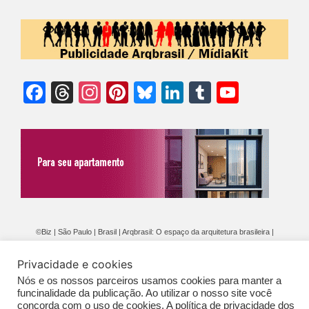
Facebook
Threads
Instagram
Pinterest
Bluesky
LinkedIn
Tumblr
YouTu
Chann
©Biz | São Paulo | Brasil | Arqbrasil: O espaço da arquitetura brasileira |
Expediente
|
Contato
|
Newsletter
/
PolíticaDePrivacidade
/
CONDIÇÕES
Privacidade e cookies
GERAIS DE PUBLICAÇÃO (CGP
)
Nós e os nossos parceiros usamos cookies para manter a
funcinalidade da publicação. Ao utilizar o nosso site você
concorda com o uso de cookies. A política de privacidade dos