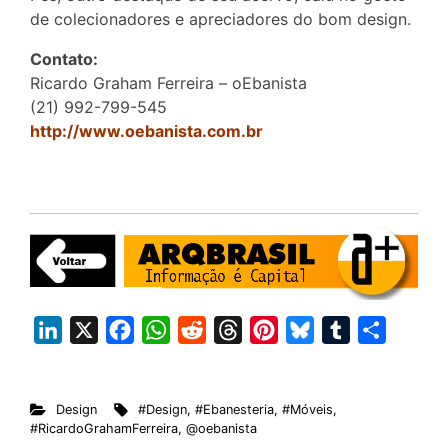
de colecionadores e apreciadores do bom design.
Contato:
Ricardo Graham Ferreira – oEbanista
(21) 992-799-545
http://www.oebanista.com.br
L
X
F
W
R
T
P
B
T
S
i
a
h
e
h
i
l
u
h
n
c
a
d
r
n
u
m
a
Design
#Design
,
#Ebanesteria
,
#Móveis
,
k
e
t
d
e
t
e
b
r
#RicardoGrahamFerreira
,
@oebanista
e
b
s
i
a
e
s
l
e