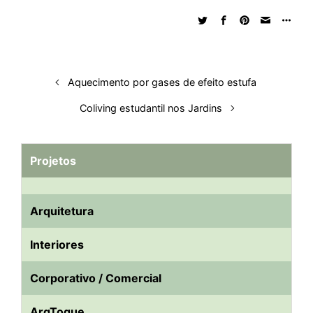
d
o
A
t
d
r
k
r
I
o
p
s
e
y
n
k
p
s
t
Aquecimento por gases de efeito estufa
Coliving estudantil nos Jardins
Projetos
Arquitetura
Interiores
Corporativo / Comercial
ArqToque