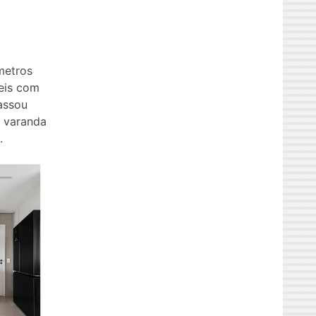
metros
eis com
assou
à varanda
.