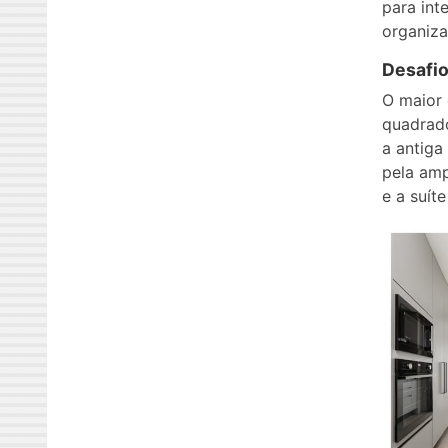
para int
organiza
Desafio
O maior 
quadrad
a antiga
pela amp
e a suít