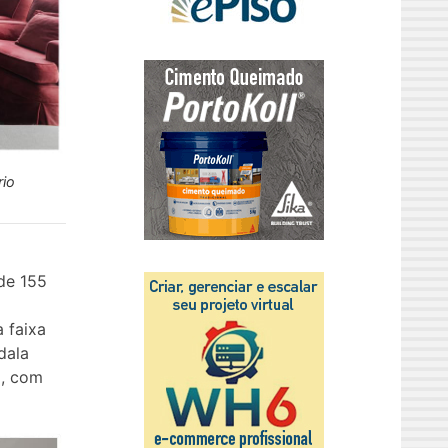
rio
de 155
 faixa
dala
a, com