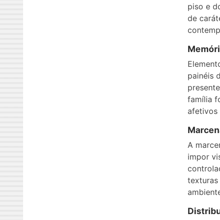
piso e d
de carát
contempo
Memória
Elemento
painéis 
presente
família 
afetivos
Marcena
A marcen
impor vi
controla
texturas
ambiente
Distrib