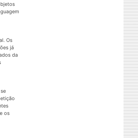
objetos
inguagem
al. Os
ões já
dados da
s
 se
petição
ntes
re os