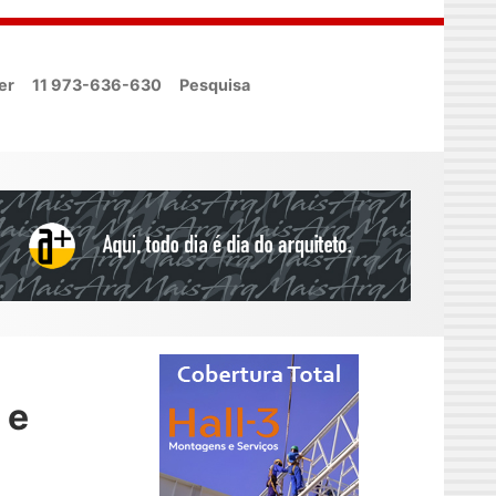
er
11 973-636-630
Pesquisa
 e