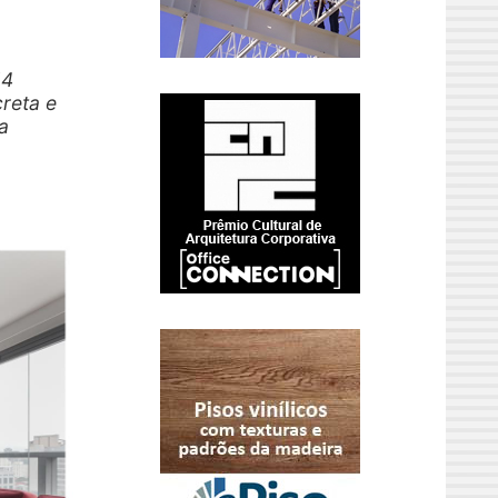
14
reta e
a