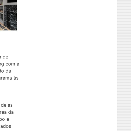
a de
ing com a
ão da
grama às
 delas
área da
bo e
zados