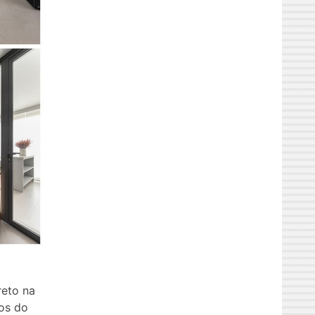
reto na
os do