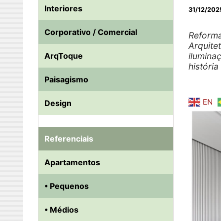
Interiores
31/12/202
Corporativo / Comercial
Reforma
Arquite
ArqToque
ilumina
história
Paisagismo
EN
Design
Referenciais
Apartamentos
• Pequenos
• Médios