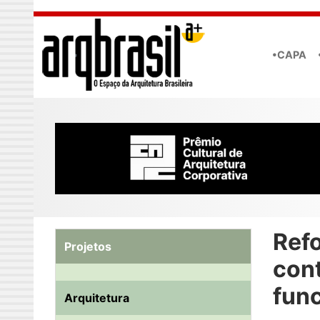
Skip to main content
•CAPA
Ref
Projetos
con
fun
Arquitetura