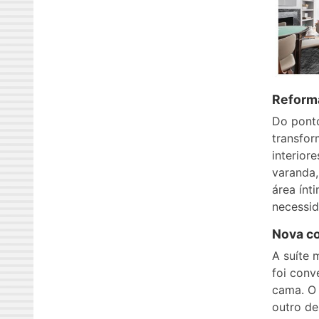
Reforma
Do ponto
transfor
interior
varanda,
área ínt
necessid
Nova co
A suíte 
foi conv
cama. O
outro de