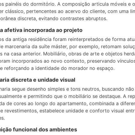
os painéis do dormitório. A composição articula móveis e 
er clássico, pertencentes ao acervo do cliente, com uma l
rânea discreta, evitando contrastes abruptos.
 afetiva incorporada ao projeto
s da antiga residência foram reinterpretados de forma atu
de marcenaria da suíte máster, por exemplo, retomam soluç
s na casa anterior. Mobiliário, obras de arte e objetos her
foram incorporados ao novo contexto, preservando vínculo
 e reforçando a identidade do morador no espaço.
ria discreta e unidade visual
aria segue desenho simples e tons neutros, buscando não
sualmente e permitindo que o mobiliário se destaque. A re
da de cores ao longo do apartamento, combinada a difere
 e revestimentos, estabelece unidade e conforto visual ent
s.
uição funcional dos ambientes