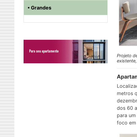
• Grandes
Projeto de
existente,
Apartam
Localiza
metros q
dezembro
dos 60 a
para um
foco em 