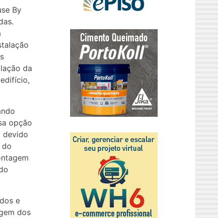
use By
das.
a
stalação
s
alação da
difício,
ando
ssa opção
a devido
 do
montagem
 do
ados e
agem dos