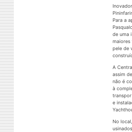
Inovador
Pininfar
Para a a
Pasqualo
de uma i
maiores 
pele de 
construí
A Centra
assim de
não é co
à comple
transpor
e instal
Yachthou
No local
usinado