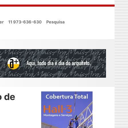
er
11 973-636-630
Pesquisa
o de