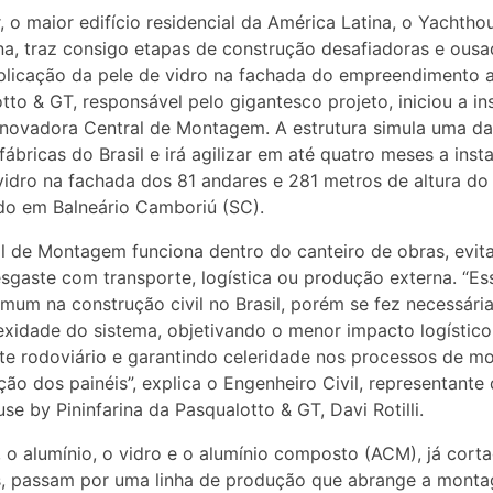
, o maior edifício residencial da América Latina, o Yachtho
ina, traz consigo etapas de construção desafiadoras e ousa
plicação da pele de vidro na fachada do empreendimento 
tto & GT, responsável pelo gigantesco projeto, iniciou a in
novadora Central de Montagem. A estrutura simula uma da
fábricas do Brasil e irá agilizar em até quatro meses a inst
vidro na fachada dos 81 andares e 281 metros de altura do e
do em Balneário Camboriú (SC).
l de Montagem funciona dentro do canteiro de obras, evit
sgaste com transporte, logística ou produção externa. “E
mum na construção civil no Brasil, porém se fez necessári
xidade do sistema, objetivando o menor impacto logístico
te rodoviário e garantindo celeridade nos processos de 
ação dos painéis”, explica o Engenheiro Civil, representante
se by Pininfarina da Pasqualotto & GT, Davi Rotilli.
, o alumínio, o vidro e o alumínio composto (ACM), já cort
s, passam por uma linha de produção que abrange a mont