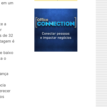
e em um
te a
r
is de 32
ntagem é
e baixo
ca o
rança
o
cia
erecer
ros