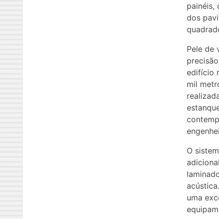
painéis
dos pav
quadrado
Pele de 
precisão
edifício
mil metr
realizad
estanque
contempl
engenhei
O sistem
adiciona
laminado
acústica
uma exce
equipame