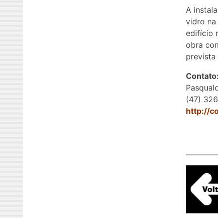
A instal
vidro na
edifício
obra com
prevista
Contato
Pasqual
(47) 32
http://c