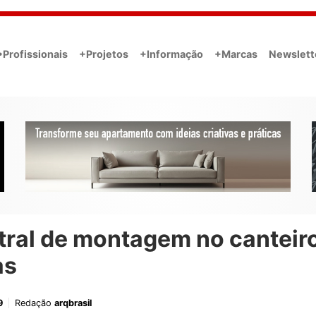
•Profissionais
+Projetos
+Informação
+Marcas
Newslett
tral de montagem no canteir
as
9
Redação
arqbrasil