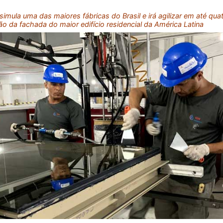
 simula uma das maiores fábricas do Brasil e irá agilizar em até qu
ção da fachada do maior edifício residencial da América Latina