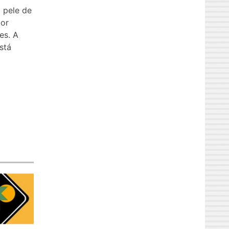
 pele de
ior
es. A
stá