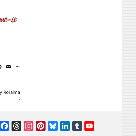
y Roraima
Facebook
Threads
Instagram
Pinterest
Bluesky
LinkedIn
Tumblr
YouTube
Channel