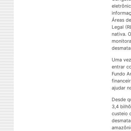
eletrôni
informaç
Áreas de
Legal (R
nativa. 
monitor
desmata
Uma vez 
entrar c
Fundo Am
financei
ajudar n
Desde qu
3,4 bilh
custeio
desmata
amazônic