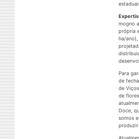
estaduai
Expertis
mogno a
própria 
ha/ano)
projetad
distribu
desenvol
Para gar
de fecha
de Viços
de flore
atualmen
Doce, qu
somos es
produzir
Atualmen