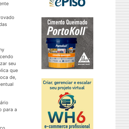
ente
provado
das
ny
ecendo
izar seu
lica que
roca de,
centual
ário
o para a
ico