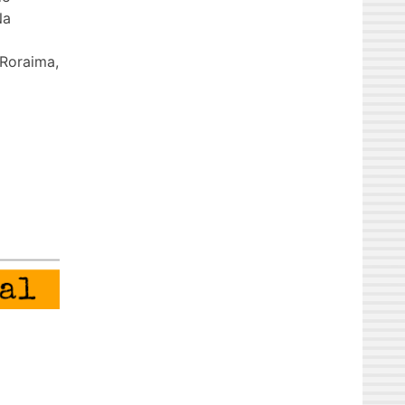
Na
Roraima,