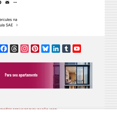
ercules na
ula SAE
Facebook
Threads
Instagram
Pinterest
Bluesky
LinkedIn
Tumblr
YouTube
Channel
DIÇÕES GERAIS DE PUBLICAÇÃO (CGP
)