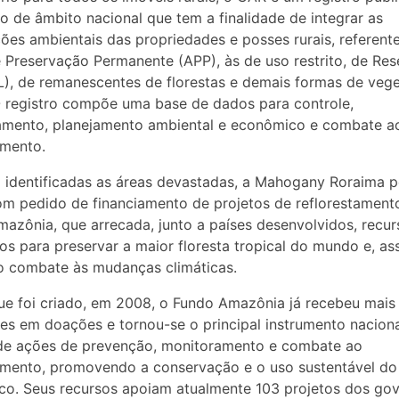
co de âmbito nacional que tem a finalidade de integrar as
ões ambientais das propriedades e posses rurais, referent
 Preservação Permanente (APP), às de uso restrito, de Res
L), de remanescentes de florestas e demais formas de veg
O registro compõe uma base de dados para controle,
amento, planejamento ambiental e econômico e combate a
mento.
identificadas as áreas devastadas, a Mahogany Roraima 
om pedido de financiamento de projetos de reflorestament
azônia, que arrecada, junto a países desenvolvidos, recur
ros para preservar a maior floresta tropical do mundo e, as
o combate às mudanças climáticas.
e foi criado, em 2008, o Fundo Amazônia já recebeu mais
ões em doações e tornou-se o principal instrumento nacion
 de ações de prevenção, monitoramento e combate ao
mento, promovendo a conservação e o uso sustentável do
o. Seus recursos apoiam atualmente 103 projetos dos go