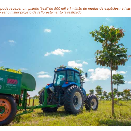
pode receber um plantio “real” de 500 mil a 1 milhão de mudas de espécies nativas
ser o maior projeto de reflorestamento já realizado