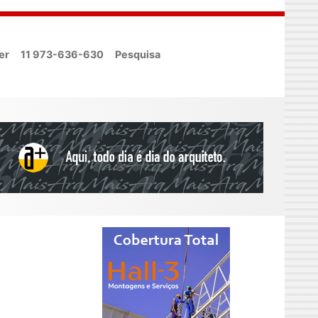
er
11 973-636-630
Pesquisa