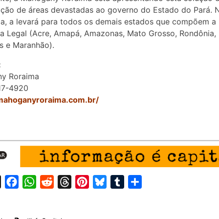
ção de áreas devastadas ao governo do Estado do Pará. 
a, a levará para todos os demais estados que compõem a
a Legal (Acre, Amapá, Amazonas, Mato Grosso, Rondônia, 
s e Maranhão).
:
y Roraima
117-4920
/mahoganyroraima.com.br/
X
F
W
R
T
P
B
T
S
a
h
e
h
i
l
u
h
c
a
d
r
n
u
m
a