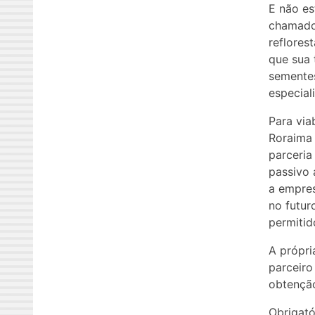
E não es
chamado
reflores
que sua
sementes
especiali
Para via
Roraima 
parceria
passivo 
a empres
no futur
permitido
A própri
parceiro
obtenção
Obrigató