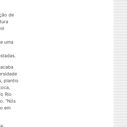
ção de
tura
il
ite uma
stadas.
 acaba
ersidade
, plantio
toca,
do Rio
o. “Nós
do em
de