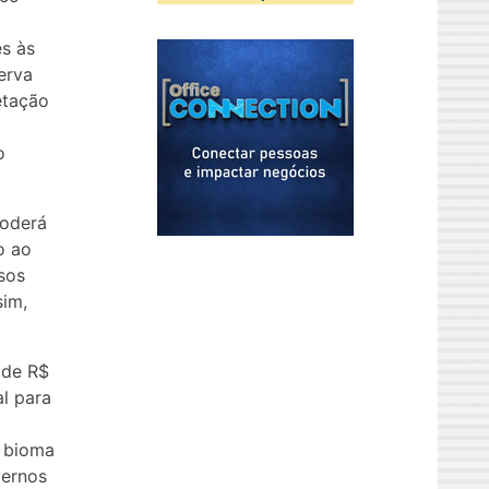
es às
erva
etação
o
poderá
o ao
sos
sim,
 de R$
al para
 bioma
vernos