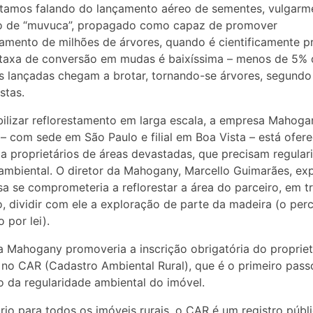
tamos falando do lançamento aéreo de sementes, vulgarm
 de “muvuca”, propagado como capaz de promover
tamento de milhões de árvores, quando é cientificamente 
 taxa de conversão em mudas é baixíssima – menos de 5% 
 lançadas chegam a brotar, tornando-se árvores, segundo
stas.
bilizar reflorestamento em larga escala, a empresa Mahoga
– com sede em São Paulo e filial em Boa Vista – está ofer
 a proprietários de áreas devastadas, que precisam regular
ambiental. O diretor da Mahogany, Marcello Guimarães, exp
a se comprometeria a reflorestar a área do parceiro, em t
o, dividir com ele a exploração de parte da madeira (o per
 por lei).
a Mahogany promoveria a inscrição obrigatória do propriet
 no CAR (Cadastro Ambiental Rural), que é o primeiro pass
 da regularidade ambiental do imóvel.
rio para todos os imóveis rurais, o CAR é um registro públ