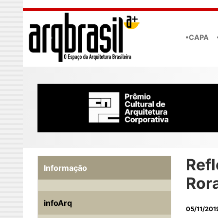
Skip to main content
•CAPA
Ref
Informação
Ror
infoArq
05/11/201