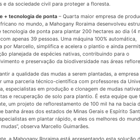
s e da sociedade civil para proteger a floresta.
e + tecnologia de ponta
– Quarta maior empresa de produ
fricano no mundo, a Mahogany Roraima desenvolveu estru
e tecnologia de ponta para plantar 200 hectares ao dia (4 m
, com apenas 39 pessoas. Uma máquina 100% automática,
a por Marcello, simplifica e acelera o plantio e ainda perm
ição planejada de espécies nativas, contribuindo para o
vimento e preservação da biodiversidade nas áreas reflore
antir a qualidade das mudas a serem plantadas, a empresa
r uma parceria técnico-científica com professores da Univ
a, especialistas em produção e clonagem de mudas nativas
stas e recuperação de solo para plantio. É esta equipe que 
te, um projeto de reflorestamento de 100 mil ha na bacia 
e banha áreas dos estados de Minas Gerais e Espírito Sant
pecialistas em plantar rápido, e eles os melhores do mun
 mudas”, observa Marcello Guimarães.
te, a Mahogany Roraima está apresentando esta solução 