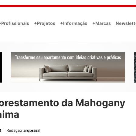
•Profissionais
+Projetos
+Informação
+Marcas
Newslett
lorestamento da Mahogany
aima
9
Redação
arqbrasil