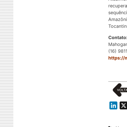
recupera
sequênci
Amazôni
Tocantin
Contato
Mahogan
(16) 98
https:/
L
i
n