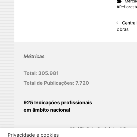
Merca
k
#Reflores
e
d
Centra
I
obras
n
Métricas
Total:
305.981
Total de Publicações:
7.720
925 Indicações profissionais
em âmbito nacional
©Biz | São Paulo | Brasil | Arqbrasil: O espaç
Privacidade e cookies