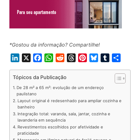
*Gostou da informação? Compartilhe!
L
X
F
W
R
T
P
B
T
S
i
a
h
e
h
i
l
u
h
n
c
a
d
r
n
u
m
a
Tópicos da Publicação
k
e
t
d
e
t
e
b
r
De 28 m² a 65 m²: evolução de um endereço
e
b
s
i
a
e
s
l
e
paulistano
Layout original é redesenhado para ampliar cozinha e
d
o
A
t
d
r
k
r
banheiro
I
o
p
s
e
y
Integração total: varanda, sala, jantar, cozinha e
n
k
p
s
lavanderia em sequência
Revestimentos escolhidos por afetividade e
t
praticidade
Marcenaria em lâmina natural de freijó aquece o