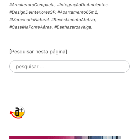
#ArquiteturaCompacta, #IntegraçãoDeAmbientes,
#DesignDeInterioresSP, #Apartamento65m2,
#MarcenariaNatural, #RevestimentoAfetivo,
#CasalNaPonteAérea, #BalthazardaVeiga.
[Pesquisar nesta página]
Pesquisar
por: