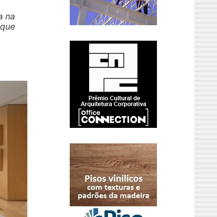
a na
 que