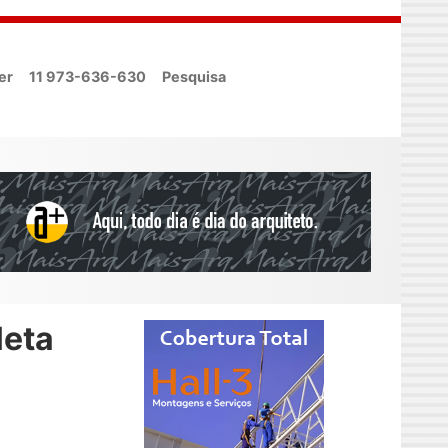
er
11 973-636-630
Pesquisa
leta