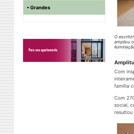
• Grandes
O escritó
ampliou o
iluminação
Amplitu
Com ins
inteiram
família 
Com 270 
social, 
resultou