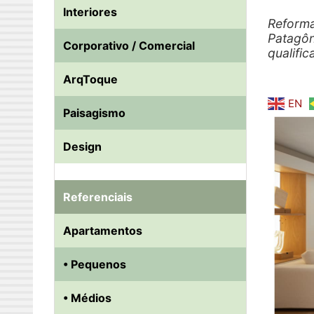
Interiores
Reforma
Patagôn
Corporativo / Comercial
qualifi
ArqToque
EN
Paisagismo
Design
Referenciais
Apartamentos
• Pequenos
• Médios