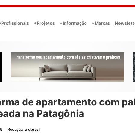
•Profissionais
+Projetos
+Informação
+Marcas
Newslett
orma de apartamento com pa
eada na Patagônia
25
Redação
arqbrasil