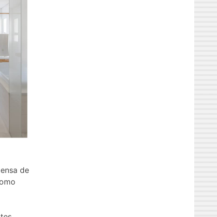
tensa de
 como
tes