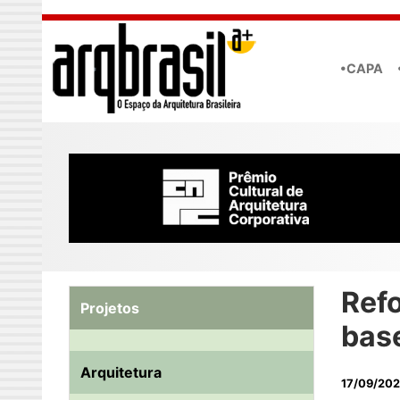
Skip to main content
•CAPA
Ref
Projetos
bas
Arquitetura
17/09/20