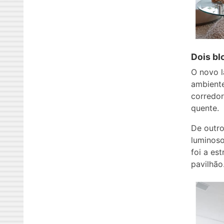
Dois bl
O novo l
ambiente
corredor
quente.
De outro
luminoso
foi a es
pavilhão