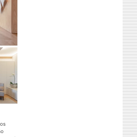
los
ão