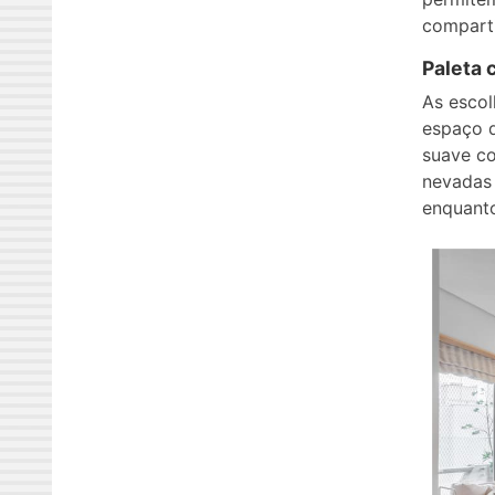
compart
Paleta 
As escol
espaço q
suave co
nevadas 
enquanto