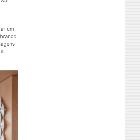
tar um
 branco
sagens
e,