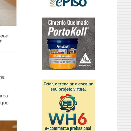
 que
em
uma
área
 que