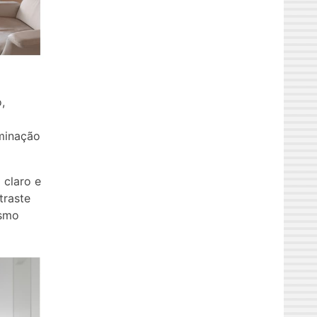
,
uminação
 claro e
traste
esmo