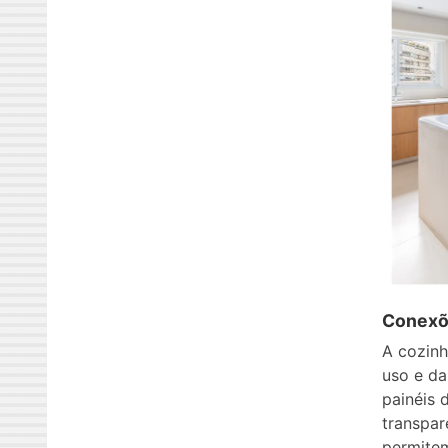
Conexõe
A cozinh
uso e da
painéis 
transpar
permite