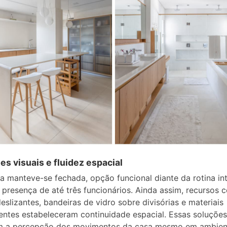
s visuais e fluidez espacial
a manteve-se fechada, opção funcional diante da rotina in
 presença de até três funcionários. Ainda assim, recursos
deslizantes, bandeiras de vidro sobre divisórias e materiais
entes estabeleceram continuidade espacial. Essas soluções
m a percepção dos movimentos da casa mesmo em ambien