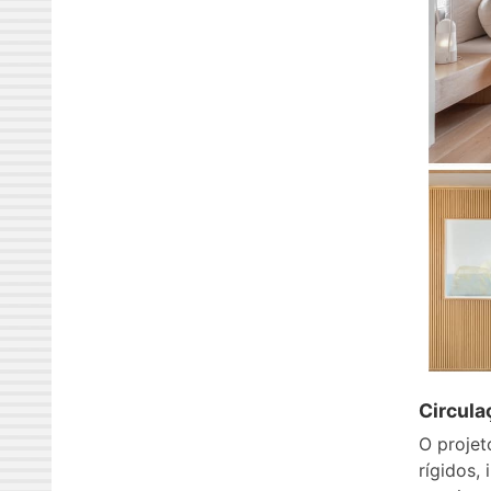
Circul
O proje
rígidos,