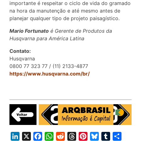
importante é respeitar o ciclo de vida do gramado
na hora da manutenção e até mesmo antes de
planejar qualquer tipo de projeto paisagístico.
Mario Fortunato
é Gerente de Produtos da
Husqvarna para América Latina
Contato:
Husqvarna
0800 77 323 77 / (11) 2133-4877
https://www.husqvarna.com/br/
L
X
F
W
R
T
P
B
T
S