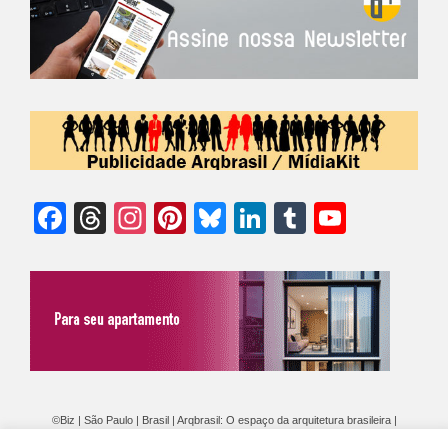
Facebook
Threads
Instagram
Pinterest
Bluesky
LinkedIn
Tumblr
YouTu
Chann
©Biz | São Paulo | Brasil | Arqbrasil: O espaço da arquitetura brasileira |
Expediente
|
Contato
|
Newsletter
/
PolíticaDePrivacidade
/
CONDIÇÕES