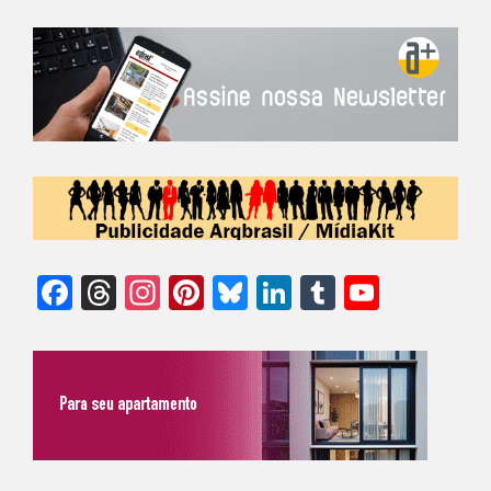
Facebook
Threads
Instagram
Pinterest
Bluesky
LinkedIn
Tumblr
YouTu
Chann