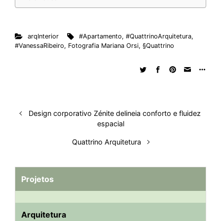
arqInterior
#Apartamento
,
#QuattrinoArquitetura
,
#VanessaRibeiro
,
Fotografia Mariana Orsi
,
§Quattrino
Design corporativo Zénite delineia conforto e fluidez
espacial
Quattrino Arquitetura
Projetos
Arquitetura