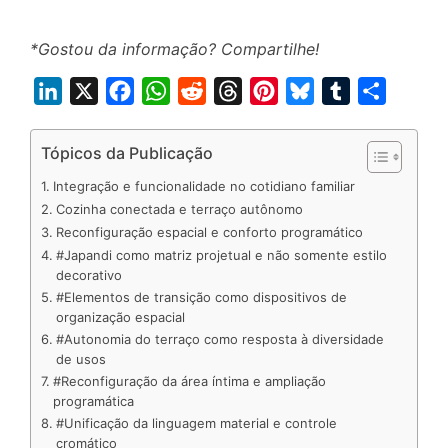
*Gostou da informação? Compartilhe!
L
X
F
W
R
T
P
B
T
S
i
a
h
e
h
i
l
u
h
n
c
a
d
r
n
u
m
a
Tópicos da Publicação
k
e
t
d
e
t
e
b
r
Integração e funcionalidade no cotidiano familiar
e
b
s
i
a
e
s
l
e
Cozinha conectada e terraço autônomo
d
o
A
t
d
r
k
r
Reconfiguração espacial e conforto programático
#Japandi como matriz projetual e não somente estilo
I
o
p
s
e
y
decorativo
n
k
p
s
#Elementos de transição como dispositivos de
t
organização espacial
#Autonomia do terraço como resposta à diversidade
de usos
#Reconfiguração da área íntima e ampliação
programática
#Unificação da linguagem material e controle
cromático