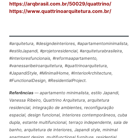
https://arqbrasil.com.br/50029/quattrino/
https://www.quattrinoarquitetura.com.br/
#arquitetura, #designdeinteriores, #apartamentominimalista,
#estiloJapandi, #projetoresidencial, #arquiteturabrasileira,
#interioresfuncionais, #reformaapartamento,
#vanessaribeiroarquitetura, #quattrinoarquitetura,
#JapandiStyle, #MinimalHome, #InteriorArchitecture,
#FunctionalDesign, #ResidentialProject.
Referências
— apartamento minimalista, estilo Japandi,
Vanessa Ribeiro, Quattrino Arquitetura, arquitetura
residencial, integração de ambientes, reconfiguração
espacial, design funcional, interiores contemporâneos, cuba
dupla, estante multifuncional, terraço independente, sala de
banho, arquitetura de interiores, Japandi style, minimal
apartment design, multifunctional furniture, residential