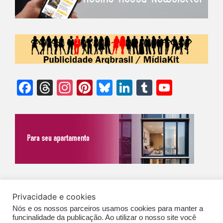
Facebook
Threads
Instagram
Pinterest
Bluesky
LinkedIn
Tumblr
YouTu
Chann
©Biz | São Paulo | Brasil | Arqbrasil: O espaço da arquitetura brasileira |
Privacidade e cookies
Expediente
|
Contato
|
Newsletter
/
PolíticaDePrivacidade
/
CONDIÇÕES
Nós e os nossos parceiros usamos cookies para manter a
GERAIS DE PUBLICAÇÃO (CGP
)
funcinalidade da publicação. Ao utilizar o nosso site você