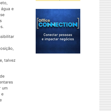
eto,
 água e
sse
s
s.
ibilitar
posição,
, talvez
 de
entares
r um
 e
e