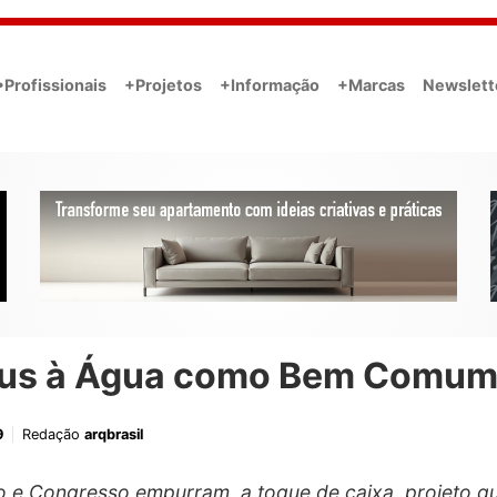
•Profissionais
+Projetos
+Informação
+Marcas
Newslett
us à Água como Bem Comum
9
Redação
arqbrasil
 e Congresso empurram, a toque de caixa, projeto q