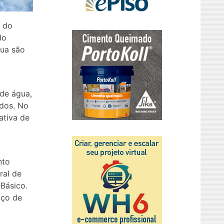
s do
do
gua são
de água,
ados. No
ativa de
nto
ral de
Básico.
iço de