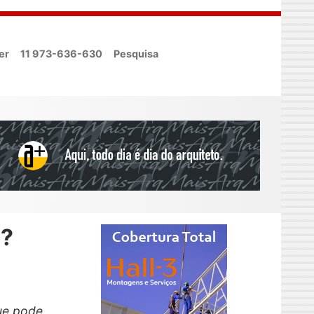
er
11 973-636-630
Pesquisa
?
ue pode