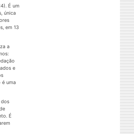
4). É um
, única
iores
s, em 13
za a
mos:
vedação
tados e
os
o é uma
 dos
 de
to. É
tarem