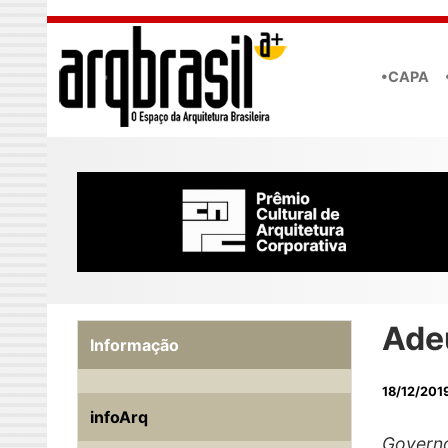
Skip to main content
•CAPA
Ade
Informação
18/12/201
infoArq
Governo