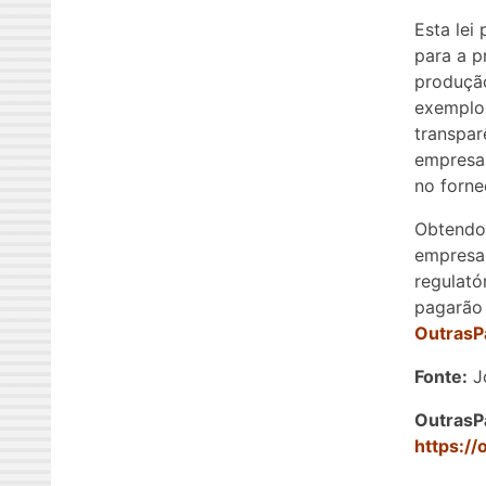
Esta lei
para a p
produção
exemplo,
transpar
empresas
no forne
Obtendo
empresas
regulató
pagarão 
OutrasP
Fonte:
Jo
OutrasP
https://