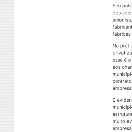
Seu patr
dos sóci
acionist
fabrican
fábricas
Na práti
privatiz
esse é o
aos cham
municípi
contrato
empresa 
É eviden
municípi
estrutur
muito ev
empresas