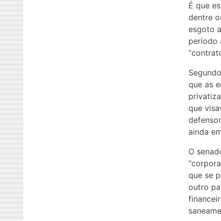
É que es
dentre o
esgoto a
período 
“contrat
Segundo 
que as e
privatiz
que visa
defensor
ainda e
O senado
“corpora
que se p
outro pa
financei
saneamen