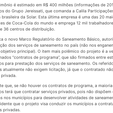
imônio é estimado em R$ 400 milhões (informações de 201
os do Grupo Jereissati, que comanda a Calila Participações
a brasileira da Solar. Esta última empresa é uma das 20 ma
tes de Coca-Cola do mundo e emprega 12 mil trabalhadore
 e 36 centros de distribuição.
ca o novo Marco Regulatório do Saneamento Básico, autori
ação dos serviços de saneamento no país (não nos engane
 objetivo principal). O item mais polêmico do projeto é a 
ados “contratos de programa”, que são firmados entre es
os para prestação dos serviços de saneamento. Os referid
s atualmente não exigem licitação, já que o contratado nã
privada.
te que, se não houver os contratos de programa, a maioria
os terá que contratar serviços privados, pois não dispõem
as nos municípios para desenvolver atividades de saneamen
idente que o projeto visa conduzir os municípios a contra
 privadas.