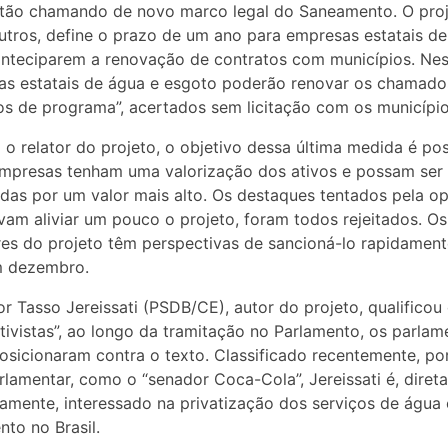
tão chamando de novo marco legal do Saneamento. O proj
utros, define o prazo de um ano para empresas estatais de
nteciparem a renovação de contratos com municípios. Ne
as estatais de água e esgoto poderão renovar os chamado
os de programa”, acertados sem licitação com os município
o relator do projeto, o objetivo dessa última medida é poss
mpresas tenham uma valorização dos ativos e possam ser
adas por um valor mais alto. Os destaques tentados pela o
vam aliviar um pouco o projeto, foram todos rejeitados. Os
es do projeto têm perspectivas de sancioná-lo rapidamente
m dezembro.
r Tasso Jereissati (PSDB/CE), autor do projeto, qualificou
tivistas”, ao longo da tramitação no Parlamento, os parlam
osicionaram contra o texto. Classificado recentemente, po
rlamentar, como o “senador Coca-Cola”, Jereissati é, direta
ramente, interessado na privatização dos serviços de água 
to no Brasil.