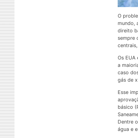
O proble
mundo, a
direito 
sempre o
centrais
Os EUA 
a maiori
caso dos
gás de x
Esse imp
aprovaçã
básico (
Saneamen
Dentre o
água e e