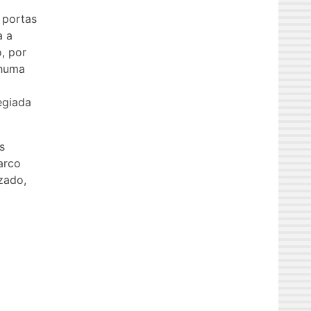
 portas
a a
, por
nhuma
egiada
s
arco
zado,