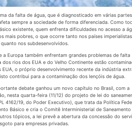
ma da falta de água, que é diagnosticado em várias parte
feta sempre a sociedade de forma diferenciada. Como to
básico existente, quem enfrenta dificuldades no acesso a á
s mais pobres, o que ocorre tanto nos países imperialistas
, quanto nos subdesenvolvidos.
e a Europa também enfrentam grandes problemas de falta 
a dos rios dos EUA e do Velho Continente estão contamin
 EUA, o próprio desenvolvimento recente da indústria extr
isto contribui para a contaminação dos lençóis de água.
ortante debate ganhou um novo capítulo no Brasil, com a
o, nesta quarta-feira (11/12) do projeto de lei do saneame
PL 4162/19, do Poder Executivo), que trata da Política Fede
to Básico e cria o Comitê Interministerial de Saneamento 
utros tópicos, a lei prevê a abertura da concessão do serv
sgoto para empresas privadas.