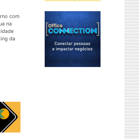
erno com
gua na
cidade
ting da