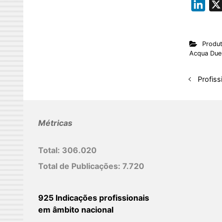
L
i
n
Produ
k
Acqua Due
e
d
Profiss
I
n
Métricas
Total:
306.020
Total de Publicações:
7.720
925 Indicações profissionais
em âmbito nacional