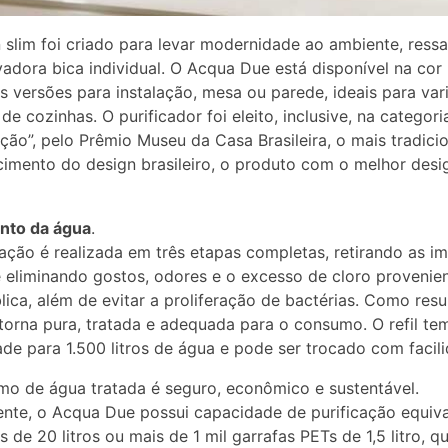
 slim foi criado para levar modernidade ao ambiente, ress
vadora bica individual. O Acqua Due está disponível na cor
 versões para instalação, mesa ou parede, ideais para var
de cozinhas. O purificador foi eleito, inclusive, na categori
ção”, pelo Prêmio Museu da Casa Brasileira, o mais tradicio
imento do design brasileiro, o produto com o melhor desi
nto da água
.
cação é realizada em três etapas completas, retirando as i
e eliminando gostos, odores e o excesso de cloro provenie
lica, além de evitar a proliferação de bactérias. Como resu
torna pura, tratada e adequada para o consumo. O refil te
de para 1.500 litros de água e pode ser trocado com facil
o de água tratada é seguro, econômico e sustentável.
ente, o Acqua Due possui capacidade de purificação equiva
s de 20 litros ou mais de 1 mil garrafas PETs de 1,5 litro, q