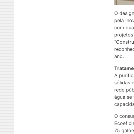
O design
pela ino
com duas
projetos 
“Constru
reconhec
ano.
Tratame
A purifi
sólidas 
rede púb
água se 
capacida
O consum
Ecoefici
75 galõe