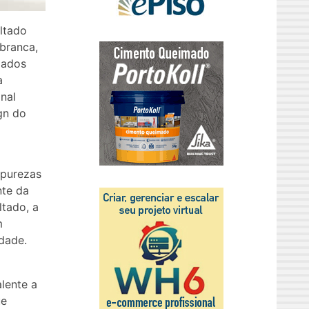
altado
 branca,
iados
a
nal
gn do
mpurezas
nte da
ltado, a
m
idade.
lente a
ue