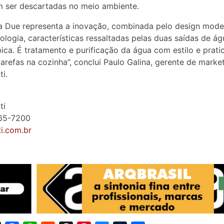
 ser descartadas no meio ambiente.
a Due representa a inovação, combinada pelo design mod
nologia, características ressaltadas pelas duas saídas de á
ca. É tratamento e purificação da água com estilo e prati
tarefas na cozinha”, conclui Paulo Galina, gerente de marke
ti.
ti
065-7200
ti.com.br