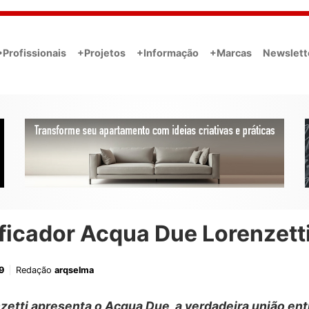
•Profissionais
+Projetos
+Informação
+Marcas
Newslett
ficador Acqua Due Lorenzett
9
Redação
arqselma
zetti apresenta o Acqua Due, a verdadeira união ent