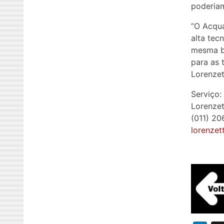
poderiam
“O Acqu
alta tec
mesma bi
para as 
Lorenzet
Serviço:
Lorenzet
(011) 2
lorenzet