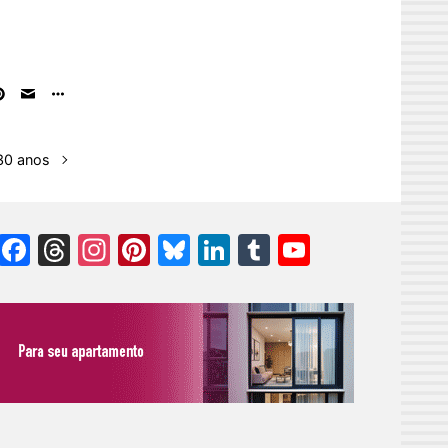
 30 anos
Facebook
Threads
Instagram
Pinterest
Bluesky
LinkedIn
Tumblr
YouTube
Channel