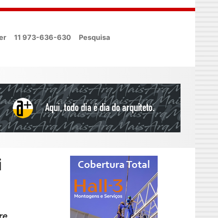
er
11 973-636-630
Pesquisa
i
re