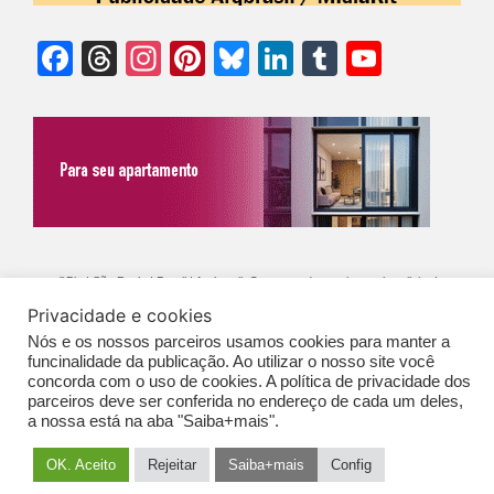
Facebook
Threads
Instagram
Pinterest
Bluesky
LinkedIn
Tumblr
YouTu
Chann
©Biz | São Paulo | Brasil | Arqbrasil: O espaço da arquitetura brasileira |
Privacidade e cookies
Expediente
|
Contato
|
Newsletter
/
PolíticaDePrivacidade
/
CONDIÇÕES
Nós e os nossos parceiros usamos cookies para manter a
GERAIS DE PUBLICAÇÃO (CGP
)
funcinalidade da publicação. Ao utilizar o nosso site você
concorda com o uso de cookies. A política de privacidade dos
parceiros deve ser conferida no endereço de cada um deles,
a nossa está na aba "Saiba+mais".
OK. Aceito
Rejeitar
Saiba+mais
Config