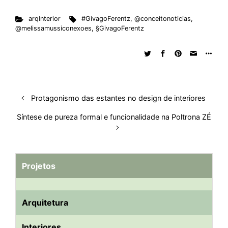
arqInterior
#GivagoFerentz
,
@conceitonoticias
,
@melissamussiconexoes
,
§GivagoFerentz
Protagonismo das estantes no design de interiores
Síntese de pureza formal e funcionalidade na Poltrona ZÉ
Projetos
Arquitetura
Interiores