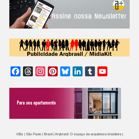
Facebook
Threads
Instagram
Pinterest
Bluesky
LinkedIn
Tumblr
YouTu
Chann
©Biz | São Paulo | Brasil | Arqbrasil: O espaço da arquitetura brasileira |