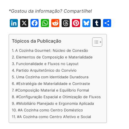
*Gostou da informação? Compartilhe!
L
X
F
W
R
T
P
B
T
S
i
a
h
e
h
i
l
u
h
n
c
a
d
r
n
u
m
a
Tópicos da Publicação
k
e
t
d
e
t
e
b
r
A Cozinha Gourmet: Núcleo de Conexão
e
b
s
i
a
e
s
l
e
Elementos de Composição e Materialidade
d
o
A
t
d
r
k
r
Funcionalidade e Fluxos no Layout
Partido Arquitetônico do Convívio
I
o
p
s
e
y
Uma Cozinha com Identidade Duradoura
n
k
p
s
#Estratégia de Materialidade e Contraste
t
#Composição Material e Equilíbrio Formal
#Configuração Espacial e Otimização de Fluxos
#Mobiliário Planejado e Ergonomia Aplicada
#A Cozinha como Centro Doméstico
#A Cozinha como Centro Afetivo e Social