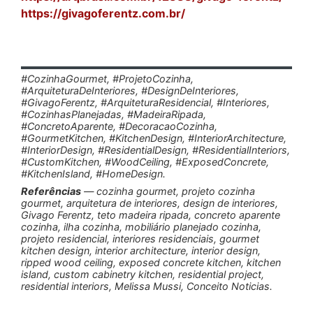
https://givagoferentz.com.br/
#CozinhaGourmet, #ProjetoCozinha,
#ArquiteturaDeInteriores, #DesignDeInteriores,
#GivagoFerentz, #ArquiteturaResidencial, #Interiores,
#CozinhasPlanejadas, #MadeiraRipada,
#ConcretoAparente, #DecoracaoCozinha,
#GourmetKitchen, #KitchenDesign, #InteriorArchitecture,
#InteriorDesign, #ResidentialDesign, #ResidentialInteriors,
#CustomKitchen, #WoodCeiling, #ExposedConcrete,
#KitchenIsland, #HomeDesign.
Referências
— cozinha gourmet, projeto cozinha
gourmet, arquitetura de interiores, design de interiores,
Givago Ferentz, teto madeira ripada, concreto aparente
cozinha, ilha cozinha, mobiliário planejado cozinha,
projeto residencial, interiores residenciais, gourmet
kitchen design, interior architecture, interior design,
ripped wood ceiling, exposed concrete kitchen, kitchen
island, custom cabinetry kitchen, residential project,
residential interiors, Melissa Mussi, Conceito Noticias.