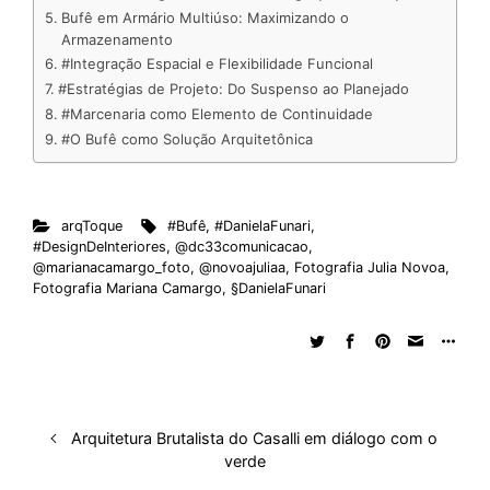
Bufê em Armário Multiúso: Maximizando o
n
k
p
s
Armazenamento
t
#Integração Espacial e Flexibilidade Funcional
#Estratégias de Projeto: Do Suspenso ao Planejado
#Marcenaria como Elemento de Continuidade
#O Bufê como Solução Arquitetônica
arqToque
#Bufê
,
#DanielaFunari
,
#DesignDeInteriores
,
@dc33comunicacao
,
@marianacamargo_foto
,
@novoajuliaa
,
Fotografia Julia Novoa
,
Fotografia Mariana Camargo
,
§DanielaFunari
Arquitetura Brutalista do Casalli em diálogo com o
verde