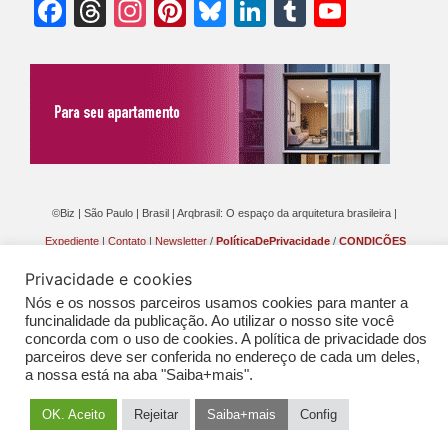
Facebook
Threads
Instagram
Pinterest
Bluesky
LinkedIn
Tumblr
YouTu
Chann
©Biz | São Paulo | Brasil | Arqbrasil: O espaço da arquitetura brasileira |
Expediente
|
Contato
|
Newsletter
/
PolíticaDePrivacidade
/
CONDIÇÕES
GERAIS DE PUBLICAÇÃO (CGP
)
Privacidade e cookies
Nós e os nossos parceiros usamos cookies para manter a
funcinalidade da publicação. Ao utilizar o nosso site você
concorda com o uso de cookies. A política de privacidade dos
parceiros deve ser conferida no endereço de cada um deles,
a nossa está na aba "Saiba+mais".
OK. Aceito
Rejeitar
Saiba+mais
Config