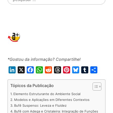
por:
*Gostou da informação? Compartilhe!
L
X
F
W
R
T
P
B
T
S
i
a
h
e
h
i
l
u
h
n
c
a
d
r
n
u
m
a
Tópicos da Publicação
k
e
t
d
e
t
e
b
r
Elemento Estruturante do Ambiente Social
e
b
s
i
a
e
s
l
e
Modelos e Aplicações em Diferentes Contextos
d
o
A
t
d
r
k
r
Bufê Suspenso: Leveza e Fluidez
Bufê com Adega e Cristaleira: Integração de Funções
I
o
p
s
e
y