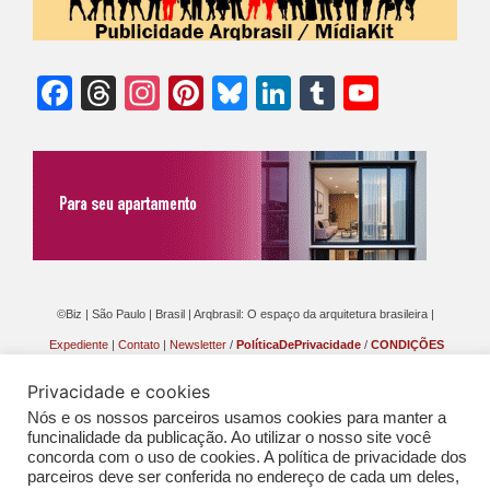
Facebook
Threads
Instagram
Pinterest
Bluesky
LinkedIn
Tumblr
YouTu
Chann
©Biz | São Paulo | Brasil | Arqbrasil: O espaço da arquitetura brasileira |
Expediente
|
Contato
|
Newsletter
/
PolíticaDePrivacidade
/
CONDIÇÕES
GERAIS DE PUBLICAÇÃO (CGP
)
Privacidade e cookies
Nós e os nossos parceiros usamos cookies para manter a
funcinalidade da publicação. Ao utilizar o nosso site você
concorda com o uso de cookies. A política de privacidade dos
parceiros deve ser conferida no endereço de cada um deles,