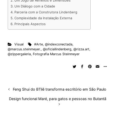
Um Jogo de Reflexos e Dimensões
d
o
A
t
d
r
k
r
Um Diálogo com a Cidade
Parceria com a Construtora Lindenberg
I
o
p
s
e
y
Complexidade da Instalação Externa
n
k
p
s
Principais Aspectos
t
Visual
#Arte
,
@indexconectada
,
@marcus.steinmeyer.
,
@oficiallindenberg
,
@rizza.art
,
@zippergaleria
,
Fotografia Marcus Steinmeyer
Feng Shui do BTliê transforma escritório em São Paulo
Design funcional Maré, para gatos e pessoas no Butantã