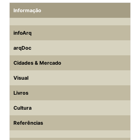
Informação
infoArq
arqDoc
Cidades & Mercado
Visual
Livros
Cultura
Referências