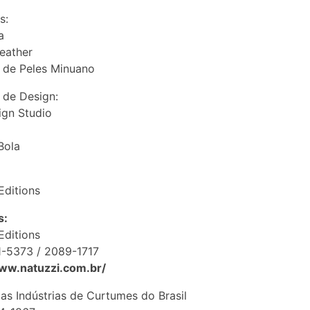
s:
a
eather
a de Peles Minuano
 de Design:
ign Studio
Bola
Editions
s:
Editions
1-5373 / 2089-1717
www.natuzzi.com.br/
as Indústrias de Curtumes do Brasil