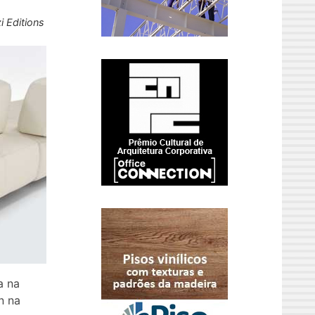
i Editions
a na
n na