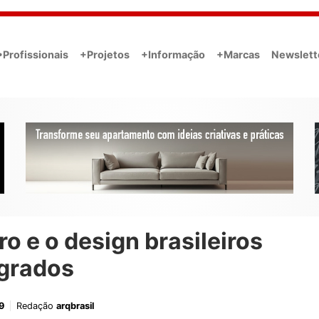
•Profissionais
+Projetos
+Informação
+Marcas
Newslett
o e o design brasileiros
egrados
9
Redação
arqbrasil