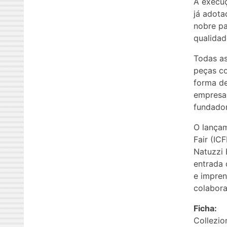
A execuç
já adota
nobre pa
qualidad
Todas as
peças co
forma de
empresa 
fundador
O lançam
Fair (IC
Natuzzi 
entrada 
e impren
colabora
Ficha:
Collezio