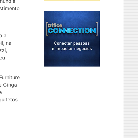
mundial
estimento
a a
l, na
zi,
seu
Furniture
ne Ginga
a
quitetos
e