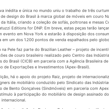
tiva inédita e única no mundo uniu o trabalho de três curtum
 de design do Brasil à marca global de móveis em couro N
, da Itália, criando a coleção de sofás, poltronas e mesas C
tuzzi Editions for DNP. Em breve, estas peças terão lanç
em evento em Nova York e estarão à disposição dos consu
a em um dos 1.200 pontos de venda espalhados pelo globo
 na Pele faz parte do Brazilian Leather – projeto de incent
ões de couro brasileiro realizado pelo Centro das Indústri
 do Brasil (CICB) em parceria com a Agência Brasileira de
 de Exportações e Investimentos (Apex-Brasil).
ição, há o apoio do projeto Raiz, projeto de internacionali
gners de mobiliário conduzido pelo Sindicato das Indústria
io de Bento Gonçalves (Sindmóveis) em parceria com Apex-
stímulo à participação do mobiliário de design assinado do
internacional.