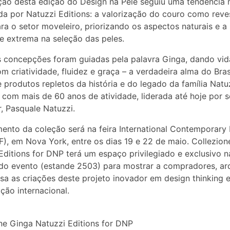
ão desta edição do Design na Pele seguiu uma tendência 
da por Natuzzi Editions: a valorização do couro como rev
ra o setor moveleiro, priorizando os aspectos naturais e a
e extrema na seleção das peles.
 concepções foram guiadas pela palavra Ginga, dando vid
m criatividade, fluidez e graça – a verdadeira alma do Brasi
 produtos repletos da história e do legado da família Natuz
com mais de 60 anos de atividade, liderada até hoje por 
, Pasquale Natuzzi.
ento da coleção será na feira International Contemporary 
FF), em Nova York, entre os dias 19 e 22 de maio. Collezio
Editions for DNP terá um espaço privilegiado e exclusivo n
do evento (estande 2503) para mostrar a compradores, ar
sa as criações deste projeto inovador em design thinking 
ção internacional.
ne Ginga Natuzzi Editions for DNP