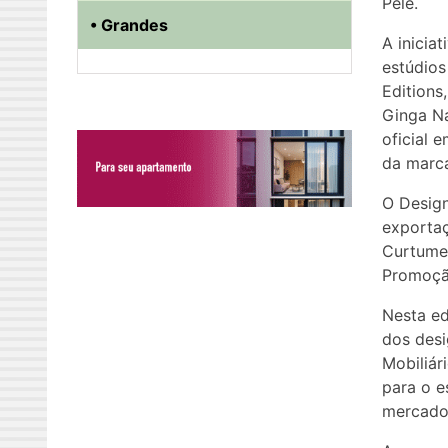
Pele.
• Grandes
A inicia
estúdios
Editions
Ginga Na
oficial 
da marc
O Design
exportaç
Curtumes
Promoção
Nesta ed
dos desi
Mobiliár
para o e
mercado 