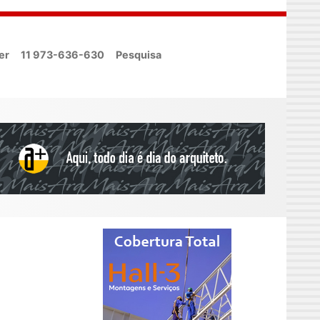
er
11 973-636-630
Pesquisa