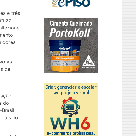
es e três
atuzzi
ollezione
amento
midores
.
ivo às
as de
zação
s do
Brasil
 país no