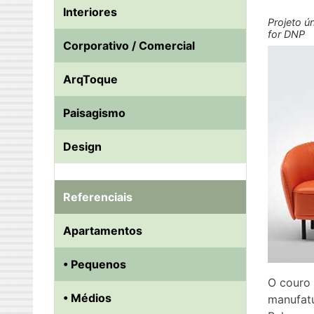
Interiores
Projeto ún
for DNP
Corporativo / Comercial
ArqToque
Paisagismo
Design
Referenciais
Apartamentos
• Pequenos
O couro 
• Médios
manufatu