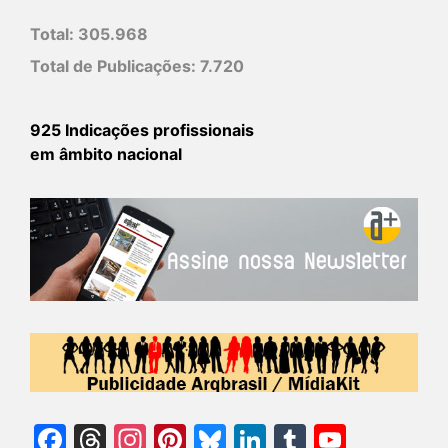
Total:
305.968
Total de Publicações:
7.720
925 Indicações profissionais
em âmbito nacional
Facebook
Threads
Instagram
Pinterest
Bluesky
LinkedIn
Tumblr
YouTu