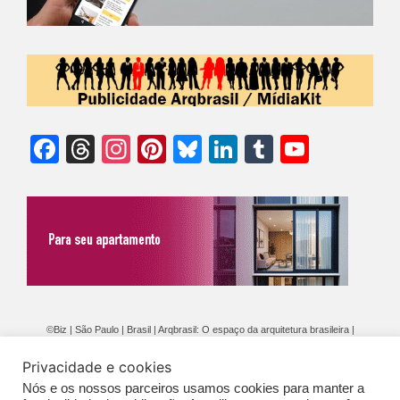
Facebook
Threads
Instagram
Pinterest
Bluesky
LinkedIn
Tumblr
YouTu
Chann
©Biz | São Paulo | Brasil | Arqbrasil: O espaço da arquitetura brasileira |
Expediente
|
Contato
|
Newsletter
/
PolíticaDePrivacidade
/
CONDIÇÕES
Privacidade e cookies
GERAIS DE PUBLICAÇÃO (CGP
)
Nós e os nossos parceiros usamos cookies para manter a