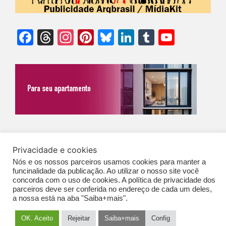
Facebook
Threads
Instagram
Pinterest
Bluesky
LinkedIn
Tumblr
YouTu
Chann
©Biz | São Paulo | Brasil | Arqbrasil: O espaço da arquitetura brasileira |
Privacidade e cookies
Expediente
|
Contato
|
Newsletter
/
PolíticaDePrivacidade
/
CONDIÇÕES
Nós e os nossos parceiros usamos cookies para manter a
GERAIS DE PUBLICAÇÃO (CGP
)
funcinalidade da publicação. Ao utilizar o nosso site você
concorda com o uso de cookies. A política de privacidade dos
parceiros deve ser conferida no endereço de cada um deles,
a nossa está na aba "Saiba+mais".
OK. Aceito
Rejeitar
Saiba+mais
Config