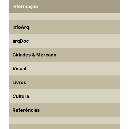
Informação
infoArq
arqDoc
Cidades & Mercado
Visual
Livros
Cultura
Referências