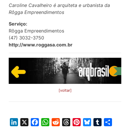
Caroline Cavalheiro é arquiteta e urbanista da
Rôgga Empreendimentos
Serviço:
Rôgga Empreendimentos
(47) 3032-3750
http://www.roggasa.com.br
[voltar]
L
X
F
W
R
T
P
B
T
S