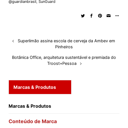
e
b
s
i
a
e
s
l
e
@guardianbrasil
,
SunGuard
d
o
A
t
d
r
k
r
I
o
p
s
e
y
n
k
p
s
t
Superlimão assina escola de cerveja da Ambev em
Pinheiros
Botânica Office, arquitetura sustentável e premiada do
Troost+Pessoa
Marcas & Produtos
Marcas & Produtos
Conteúdo de Marca