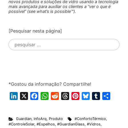
novos produtos e soluções de vidro usando a tecnologia
mais avançada para auxiliar os clientes a “ver o que é
possível” (see what’s is possible™).
[Pesquisar nesta página]
Pesquisar
por:
*Gostou da informação? Compartilhe!
L
X
F
W
R
T
P
B
T
S
i
a
h
e
h
i
l
u
h
n
c
a
d
r
n
u
m
a
Guardian
,
infoArq
,
Produto
#ConfortoTérmico
,
k
e
t
d
e
t
e
b
r
#ControleSolar
,
#Espelhos
,
#GuardianGlass
,
#Vidros
,