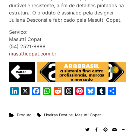
durável e resistente, além de detalhes pintados na
estrutura. O produto é assinado pela designer
Juliana Desconsi e fabricado pela Masutti Copat.
Serviço:
Masutti Copat
(54) 2521-8888
masutticopat.com.br
L
X
F
W
R
T
P
B
T
S
i
a
h
e
h
i
l
u
h
n
c
a
d
r
n
u
m
a
Produto
Lixeiras Destine
,
Masutti Copat
k
e
t
d
e
t
e
b
r
e
b
s
i
a
e
s
l
e
d
o
A
t
d
r
k
r