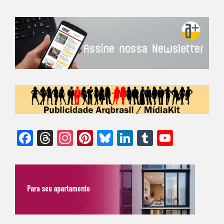
Facebook
Threads
Instagram
Pinterest
Bluesky
LinkedIn
Tumblr
YouTu
Chann