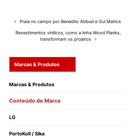
I
o
p
s
e
y
n
k
p
s
Praia no campo por Benedito Abbud e Gui Mattos
t
Revestimentos vinílicos, como a linha Wood Planks,
transformam os projetos
Marcas & Produtos
Marcas & Produtos
Conteúdo de Marca
LG
PortoKoll / Sika