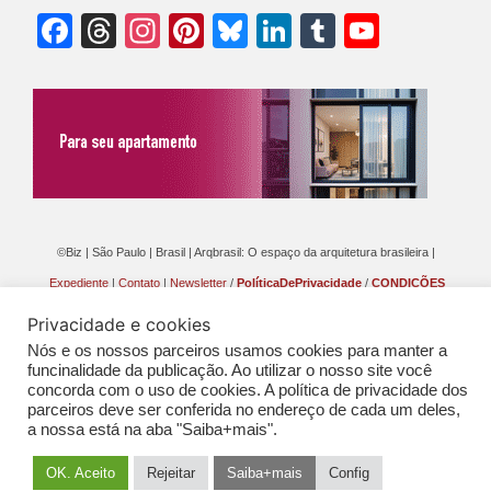
Facebook
Threads
Instagram
Pinterest
Bluesky
LinkedIn
Tumblr
YouTu
Chann
©Biz | São Paulo | Brasil | Arqbrasil: O espaço da arquitetura brasileira |
Expediente
|
Contato
|
Newsletter
/
PolíticaDePrivacidade
/
CONDIÇÕES
GERAIS DE PUBLICAÇÃO (CGP
)
Privacidade e cookies
Nós e os nossos parceiros usamos cookies para manter a
funcinalidade da publicação. Ao utilizar o nosso site você
concorda com o uso de cookies. A política de privacidade dos
parceiros deve ser conferida no endereço de cada um deles,
a nossa está na aba "Saiba+mais".
OK. Aceito
Rejeitar
Saiba+mais
Config