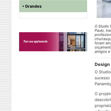
• Grandes
O Studio 
Paulo, t
profissio
churrasqu
foram emp
orçamento
amigos e 
Design
O Studio
sucesso
Panamby
O projet
descobri
propriet