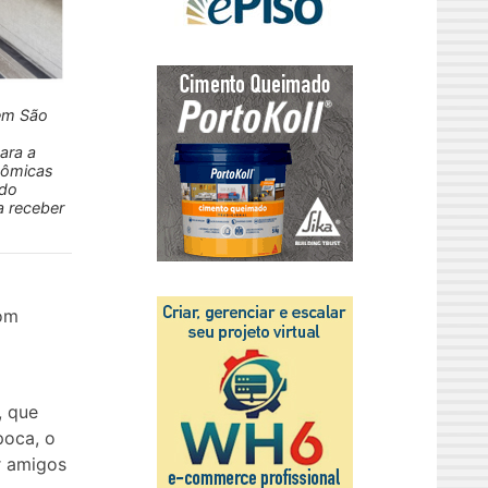
 em São
ara a
onômicas
 do
a receber
com
, que
poca, o
r amigos