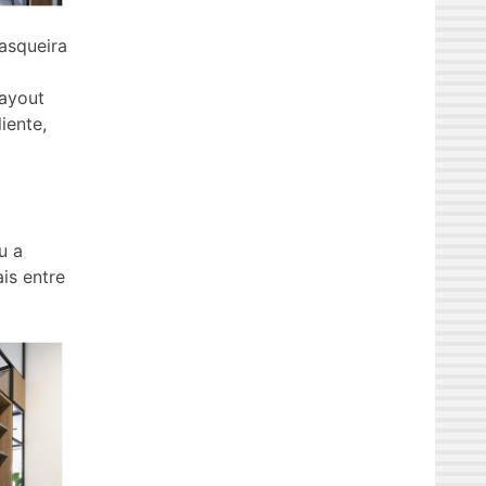
asqueira
layout
iente,
u a
is entre