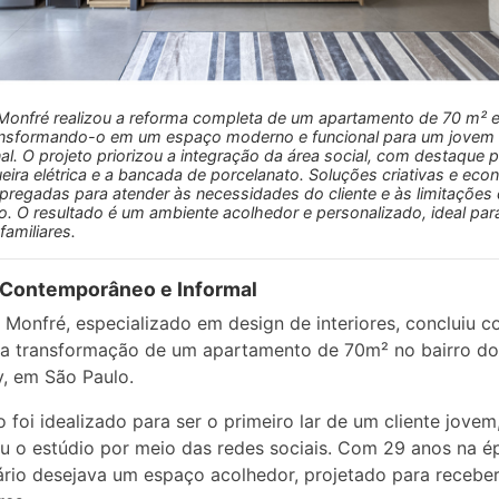
Monfré realizou a reforma completa de um apartamento de 70 m²
ransformando-o em um espaço moderno e funcional para um jovem
nal. O projeto priorizou a integração da área social, com destaque p
eira elétrica e a bancada de porcelanato. Soluções criativas e ec
regadas para atender às necessidades do cliente e às limitações
. O resultado é um ambiente acolhedor e personalizado, ideal par
familiares.
 Contemporâneo e Informal
 Monfré, especializado em design de interiores, concluiu 
 a transformação de um apartamento de 70m² no bairro do
, em São Paulo.
o foi idealizado para ser o primeiro lar de um cliente jovem
u o estúdio por meio das redes sociais. Com 29 anos na é
ário desejava um espaço acolhedor, projetado para recebe