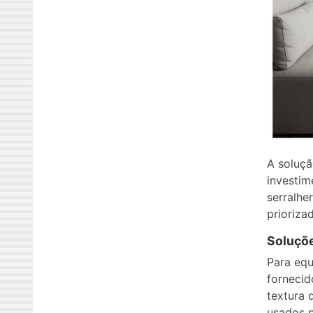
A soluçã
investim
serralhe
prioriza
Soluçõe
Para equ
fornecid
textura
usados p