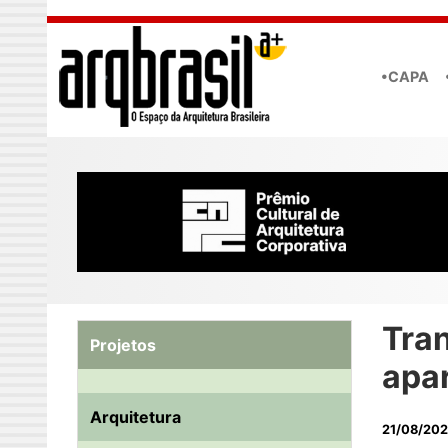
Skip to main content
•CAPA
Tra
Projetos
apa
Arquitetura
21/08/20