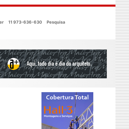
er
11 973-636-630
Pesquisa