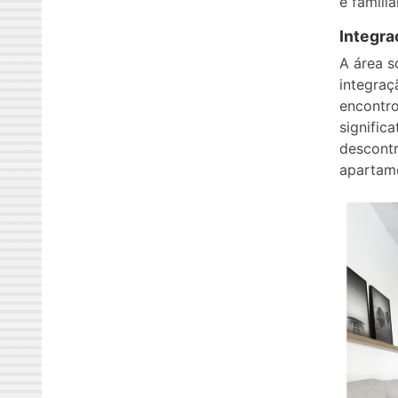
e familia
Integra
A área s
integraç
encontro
signific
descontr
apartam