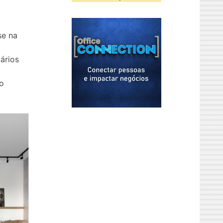
se na
ários
ro