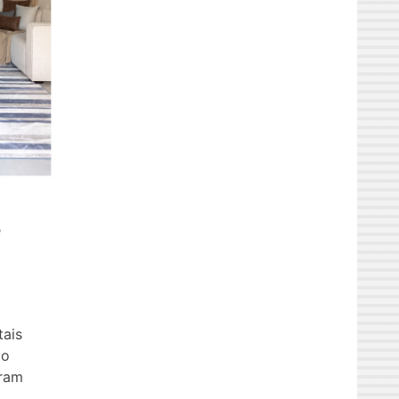
e
tais
mo
oram