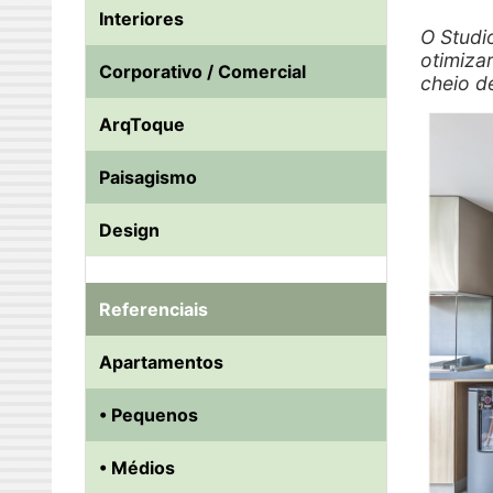
Interiores
O Studi
otimiza
Corporativo / Comercial
cheio de
ArqToque
Paisagismo
Design
Referenciais
Apartamentos
• Pequenos
• Médios