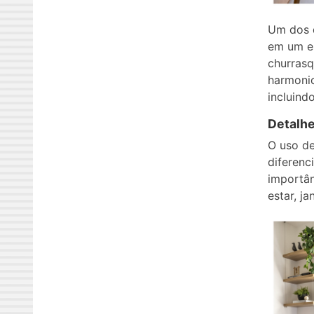
Um dos d
em um es
churrasq
harmonio
incluind
Detalhe
O uso de
diferenc
importân
estar, ja