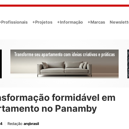
•Profissionais
+Projetos
+Informação
+Marcas
Newslett
nsformação formidável em
rtamento no Panamby
24
Redação
arqbrasil